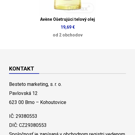
Avène Ošetrujúci telový olej
19,69 €
od 2 obchodov
KONTAKT
Besteto marketing, s. r. o.
Pavlovská 12
623 00 Brno – Kohoutovice
IČ: 29380553
DIČ: CZ29380553
Spoločnosť je zapísaná v obchodnom registri vedenom