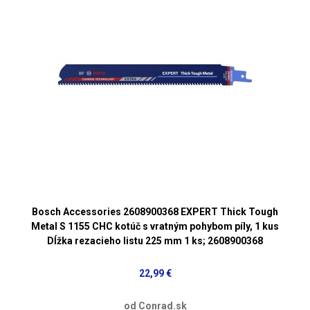
Bosch Accessories 2608900368 EXPERT Thick Tough
Metal S 1155 CHC kotúč s vratným pohybom píly, 1 kus
Dĺžka rezacieho listu 225 mm 1 ks; 2608900368
22,99 €
od Conrad.sk