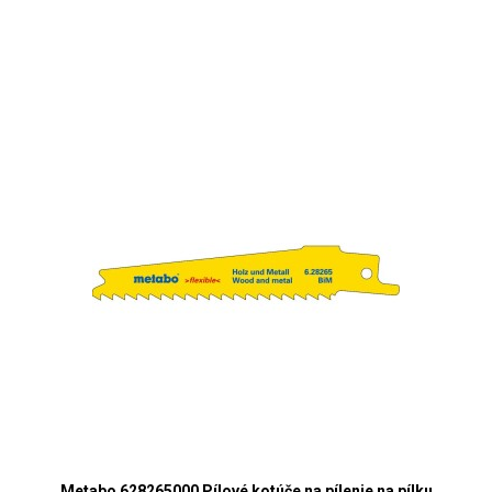
Metabo 628265000 Pílové kotúče na pílenie na pílku