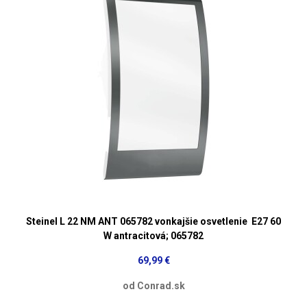
Steinel L 22 NM ANT 065782 vonkajšie osvetlenie E27 60
W antracitová; 065782
69,99 €
od Conrad.sk