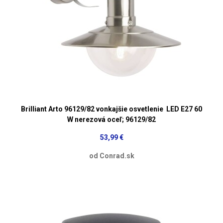
Brilliant Arto 96129/82 vonkajšie osvetlenie LED E27 60
W nerezová oceľ; 96129/82
53,99 €
od Conrad.sk