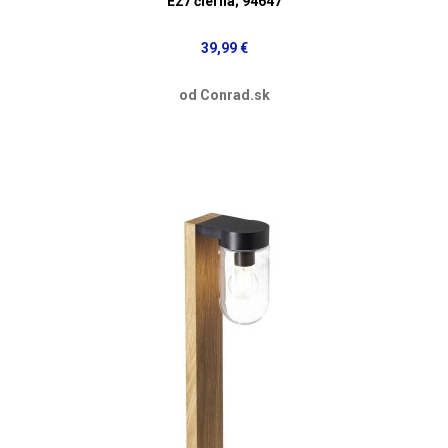
E27 čierna; 94647
39,99 €
od Conrad.sk