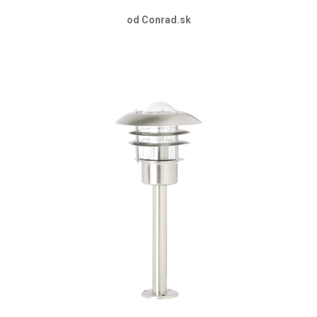
od Conrad.sk