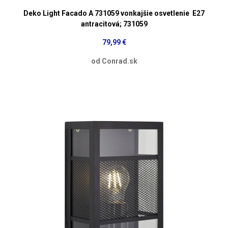
Deko Light Facado A 731059 vonkajšie osvetlenie E27
antracitová; 731059
79,99 €
od Conrad.sk