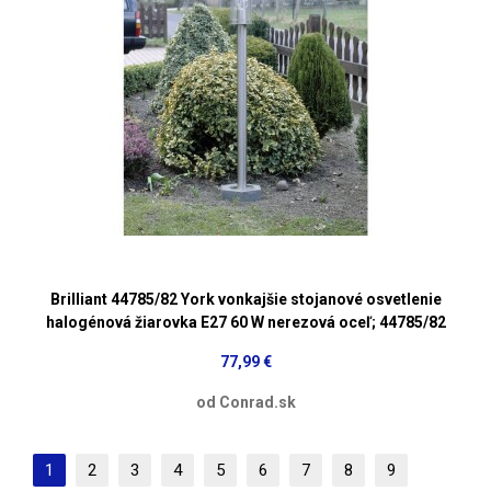
Brilliant 44785/82 York vonkajšie stojanové osvetlenie
halogénová žiarovka E27 60 W nerezová oceľ; 44785/82
77,99 €
od Conrad.sk
1
2
3
4
5
6
7
8
9