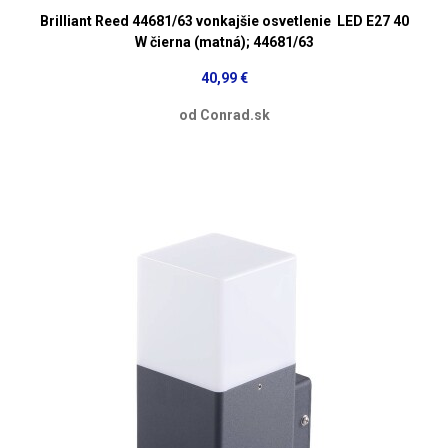
Brilliant Reed 44681/63 vonkajšie osvetlenie LED E27 40
W čierna (matná); 44681/63
40,99 €
od Conrad.sk