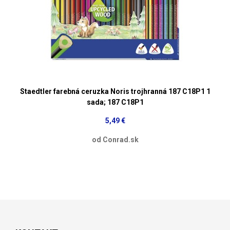
Staedtler farebná ceruzka Noris trojhranná 187 C18P1 1
sada; 187 C18P1
5,49 €
od Conrad.sk