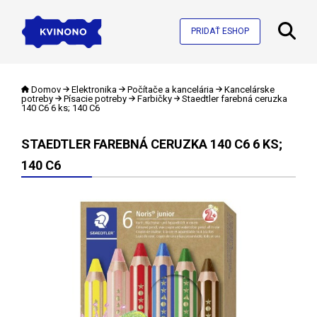
PRIDAŤ ESHOP
Domov
Elektronika
Počítače a kancelária
Kancelárske
potreby
Písacie potreby
Farbičky
Staedtler farebná ceruzka
140 C6 6 ks; 140 C6
STAEDTLER FAREBNÁ CERUZKA 140 C6 6 KS;
140 C6