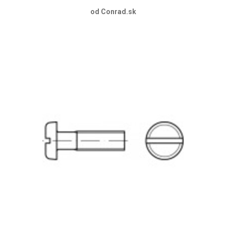
od Conrad.sk