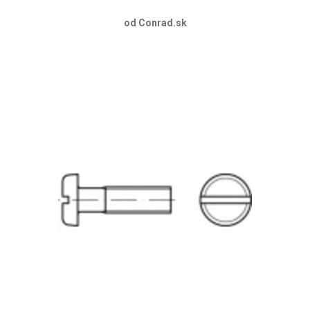
od Conrad.sk