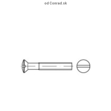
od Conrad.sk