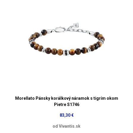
Morellato Pánsky korálkový náramok s tigrím okom
Pietre S1746
83,30 €
od Vivantis.sk