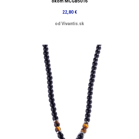
okom MCGB5016
22,80 €
od Vivantis.sk