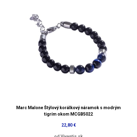
Marc Malone Štýlový korálkový náramok s modrým
tigrím okom MCGB5022
22,80 €
od Vivantis.sk