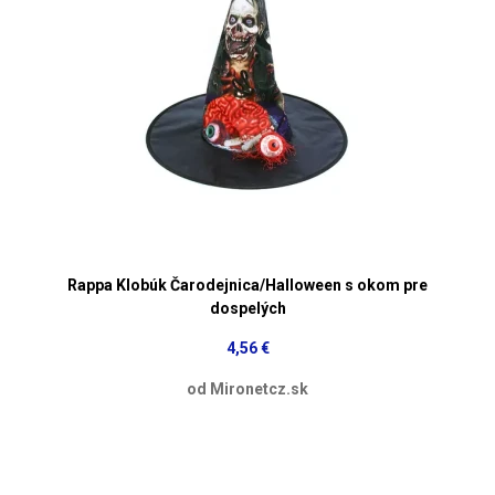
Rappa Klobúk Čarodejnica/Halloween s okom pre
dospelých
4,56 €
od Mironetcz.sk