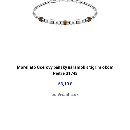
Morellato Oceľový pánsky náramok s tigrím okom
Pietre S1743
53,10 €
od Vivantis.sk