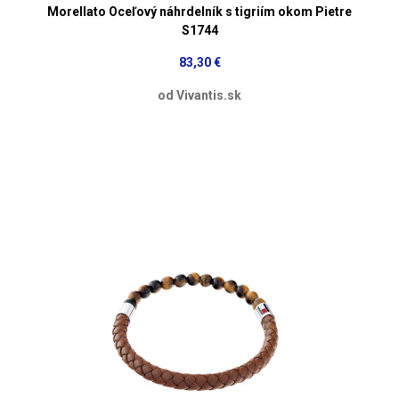
Morellato Oceľový náhrdelník s tigriím okom Pietre
S1744
83,30 €
od Vivantis.sk