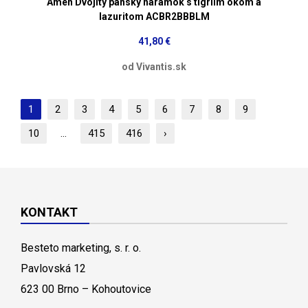
Amen Dvojitý pánsky náramok s tigriím okom a
lazuritom ACBR2BBBLM
41,80 €
od Vivantis.sk
1
2
3
4
5
6
7
8
9
10
...
415
416
›
KONTAKT
Besteto marketing, s. r. o.
Pavlovská 12
623 00 Brno – Kohoutovice