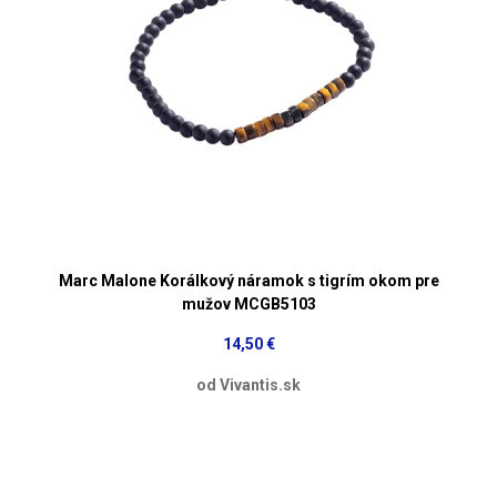
Marc Malone Korálkový náramok s tigrím okom pre
mužov MCGB5103
14,50 €
od Vivantis.sk