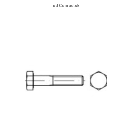
od Conrad.sk