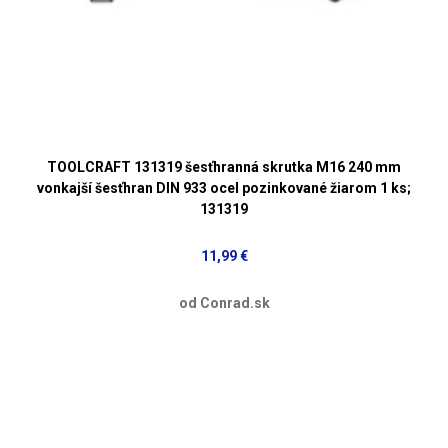
TOOLCRAFT 131319 šesťhranná skrutka M16 240 mm
vonkajší šesťhran DIN 933 ocel pozinkované žiarom 1 ks;
131319
11,99 €
od Conrad.sk