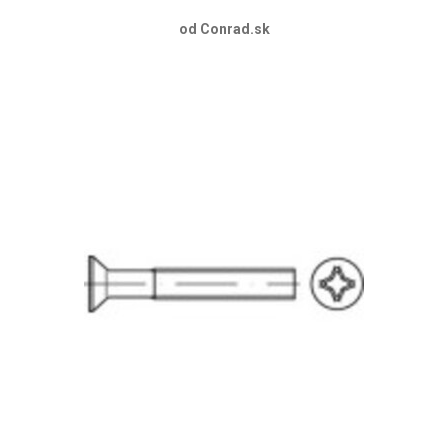
od Conrad.sk