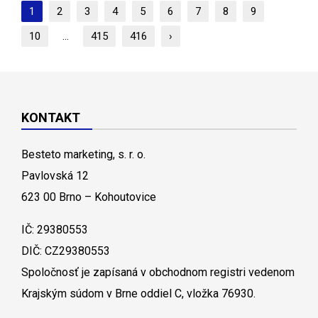
1
2
3
4
5
6
7
8
9
10
...
415
416
›
KONTAKT
Besteto marketing, s. r. o.
Pavlovská 12
623 00 Brno – Kohoutovice
IČ: 29380553
DIČ: CZ29380553
Spoločnosť je zapísaná v obchodnom registri vedenom
Krajským súdom v Brne oddiel C, vložka 76930.