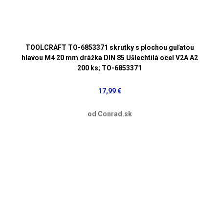
TOOLCRAFT TO-6853371 skrutky s plochou guľatou
hlavou M4 20 mm drážka DIN 85 Ušlechtilá ocel V2A A2
200 ks; TO-6853371
17,99 €
od Conrad.sk