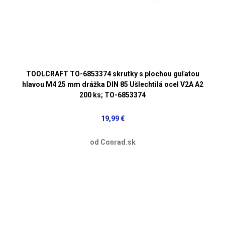
TOOLCRAFT TO-6853374 skrutky s plochou guľatou
hlavou M4 25 mm drážka DIN 85 Ušlechtilá ocel V2A A2
200 ks; TO-6853374
19,99 €
od Conrad.sk