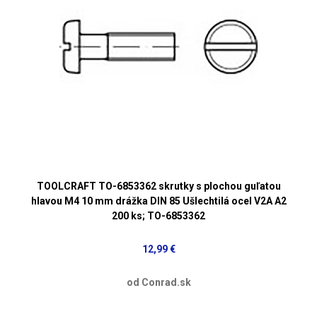
TOOLCRAFT TO-6853362 skrutky s plochou guľatou
hlavou M4 10 mm drážka DIN 85 Ušlechtilá ocel V2A A2
200 ks; TO-6853362
12,99 €
od Conrad.sk