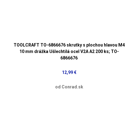
TOOLCRAFT TO-6866676 skrutky s plochou hlavou M4
10 mm drážka Ušlechtilá ocel V2A A2 200 ks; TO-
6866676
12,99 €
od Conrad.sk