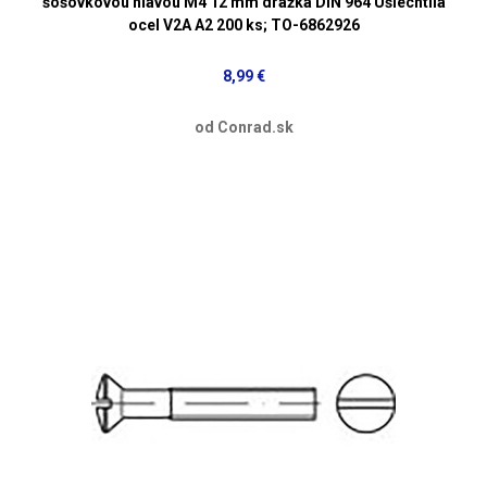
šošovkovou hlavou M4 12 mm drážka DIN 964 Ušlechtilá
ocel V2A A2 200 ks; TO-6862926
8,99 €
od Conrad.sk