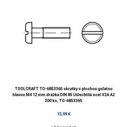
TOOLCRAFT TO-6853365 skrutky s plochou guľatou
hlavou M4 12 mm drážka DIN 85 Ušlechtilá ocel V2A A2
200 ks; TO-6853365
13,99 €