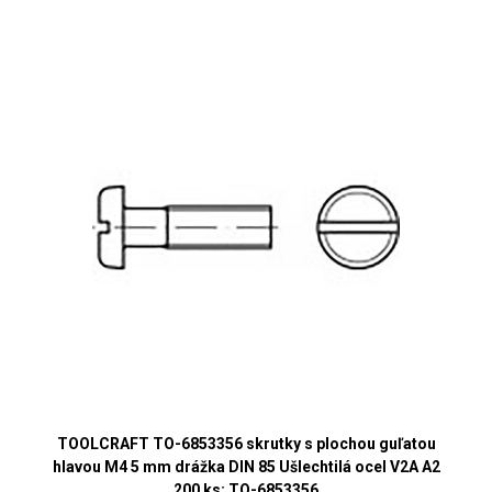
TOOLCRAFT TO-6853356 skrutky s plochou guľatou
hlavou M4 5 mm drážka DIN 85 Ušlechtilá ocel V2A A2
200 ks; TO-6853356