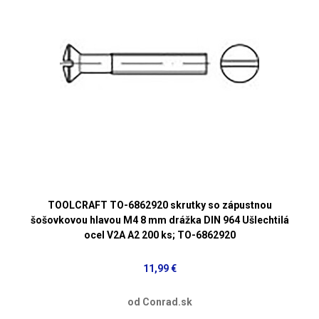
TOOLCRAFT TO-6862920 skrutky so zápustnou
šošovkovou hlavou M4 8 mm drážka DIN 964 Ušlechtilá
ocel V2A A2 200 ks; TO-6862920
11,99 €
od Conrad.sk