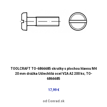
TOOLCRAFT TO-6866685 skrutky s plochou hlavou M4
20 mm drážka Ušlechtilá ocel V2A A2 200 ks; TO-
6866685
17,99 €
od Conrad.sk