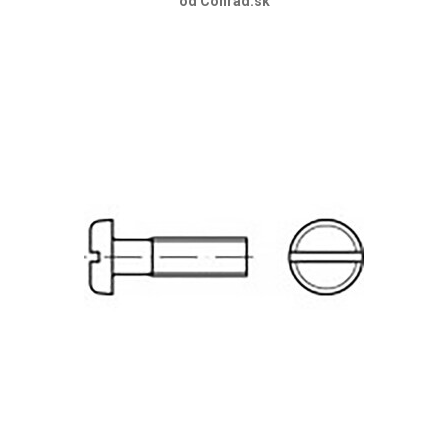
od Conrad.sk