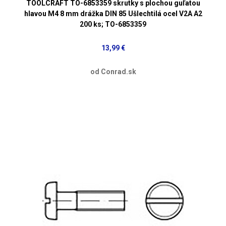
TOOLCRAFT TO-6853359 skrutky s plochou guľatou
hlavou M4 8 mm drážka DIN 85 Ušlechtilá ocel V2A A2
200 ks; TO-6853359
13,99 €
od Conrad.sk