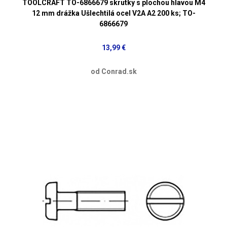
TOOLCRAFT TO-6866679 skrutky s plochou hlavou M4
12 mm drážka Ušlechtilá ocel V2A A2 200 ks; TO-
6866679
13,99 €
od Conrad.sk