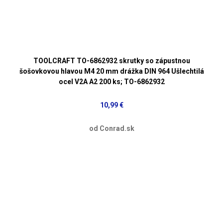
TOOLCRAFT TO-6862932 skrutky so zápustnou
šošovkovou hlavou M4 20 mm drážka DIN 964 Ušlechtilá
ocel V2A A2 200 ks; TO-6862932
10,99 €
od Conrad.sk