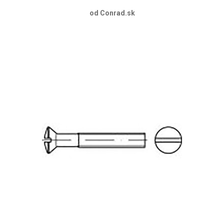
od Conrad.sk