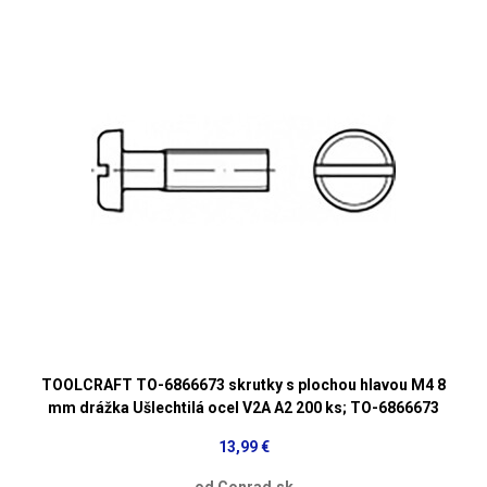
TOOLCRAFT TO-6866673 skrutky s plochou hlavou M4 8
mm drážka Ušlechtilá ocel V2A A2 200 ks; TO-6866673
13,99 €
od Conrad.sk