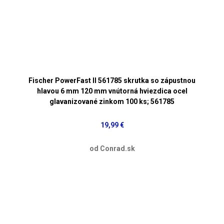
Fischer PowerFast II 561785 skrutka so zápustnou
hlavou 6 mm 120 mm vnútorná hviezdica ocel
glavanizované zinkom 100 ks; 561785
19,99 €
od Conrad.sk