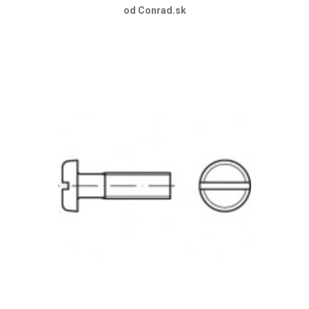
od Conrad.sk