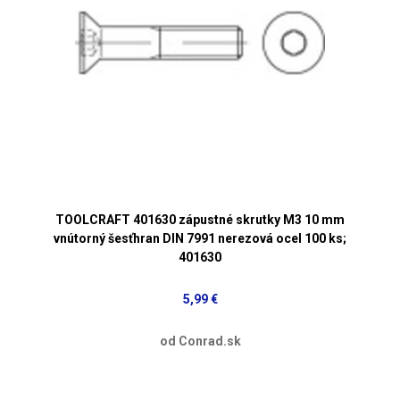
TOOLCRAFT 401630 zápustné skrutky M3 10 mm
vnútorný šesťhran DIN 7991 nerezová ocel 100 ks;
401630
5,99 €
od Conrad.sk