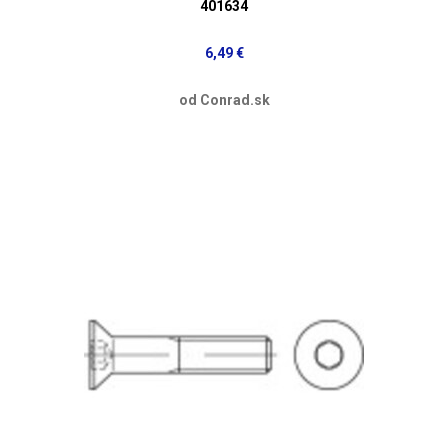
401634
6,49 €
od Conrad.sk