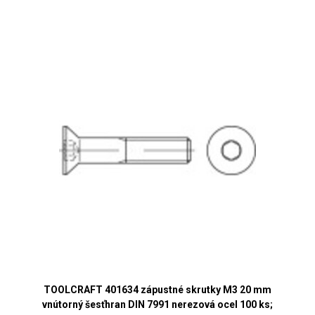
TOOLCRAFT 401634 zápustné skrutky M3 20 mm
vnútorný šesťhran DIN 7991 nerezová ocel 100 ks;