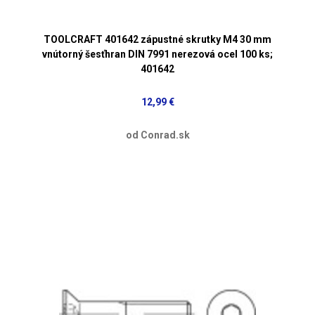
TOOLCRAFT 401642 zápustné skrutky M4 30 mm
vnútorný šesťhran DIN 7991 nerezová ocel 100 ks;
401642
12,99 €
od Conrad.sk