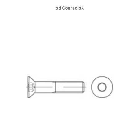
od Conrad.sk