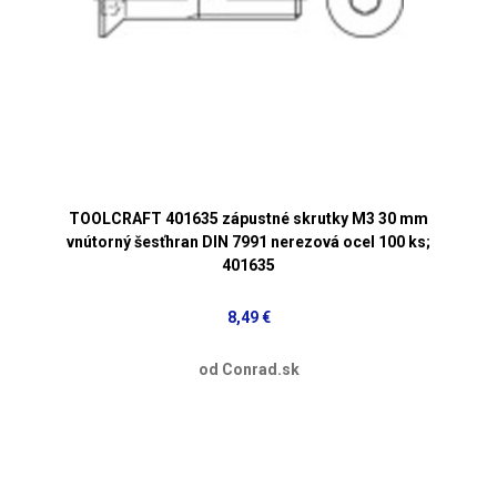
TOOLCRAFT 401635 zápustné skrutky M3 30 mm
vnútorný šesťhran DIN 7991 nerezová ocel 100 ks;
401635
8,49 €
od Conrad.sk