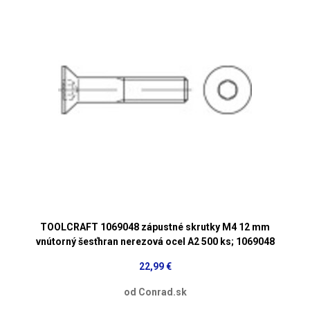
TOOLCRAFT 1069048 zápustné skrutky M4 12 mm
vnútorný šesťhran nerezová ocel A2 500 ks; 1069048
22,99 €
od Conrad.sk