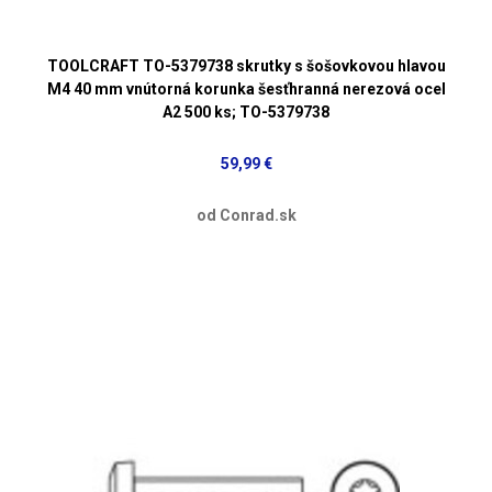
TOOLCRAFT TO-5379738 skrutky s šošovkovou hlavou
M4 40 mm vnútorná korunka šesťhranná nerezová ocel
A2 500 ks; TO-5379738
59,99 €
od Conrad.sk