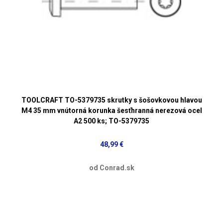
TOOLCRAFT TO-5379735 skrutky s šošovkovou hlavou
M4 35 mm vnútorná korunka šesťhranná nerezová ocel
A2 500 ks; TO-5379735
48,99 €
od Conrad.sk