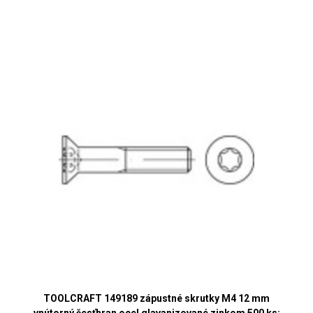
TOOLCRAFT 149189 zápustné skrutky M4 12 mm
vnútorný šesťhran ocel glavanizované zinkom 500 ks;