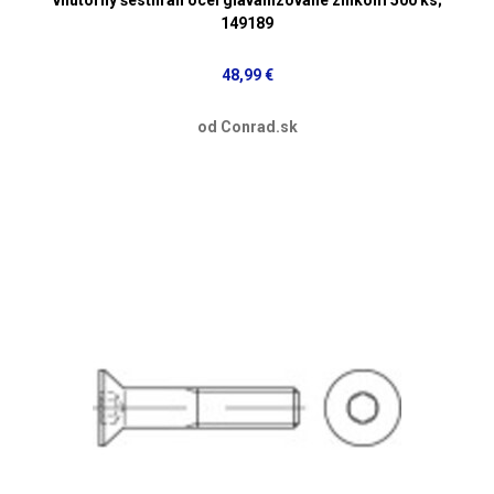
149189
48,99 €
od Conrad.sk