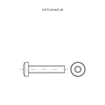
od Conrad.sk