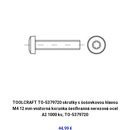
TOOLCRAFT TO-5379720 skrutky s šošovkovou hlavou
M4 12 mm vnútorná korunka šesťhranná nerezová ocel
A2 1000 ks; TO-5379720
44,99 €