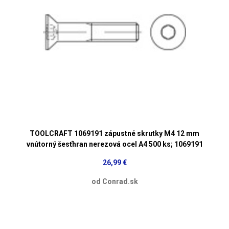
TOOLCRAFT 1069191 zápustné skrutky M4 12 mm
vnútorný šesťhran nerezová ocel A4 500 ks; 1069191
26,99 €
od Conrad.sk