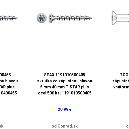
00455
SPAX 1191010500405
TOO
ou hlavou
skrutka zo zápustnou hlavou
zápustn
AR plus
5 mm 40 mm T-STAR plus
vnútorn
010400455
ocel 500 ks; 1191010500405
20,99 €
sk
od Conrad.sk
o