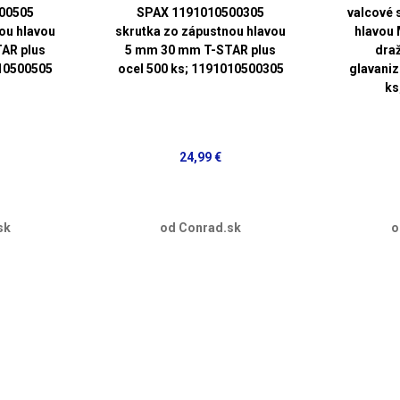
00505
SPAX 1191010500305
valcové 
ou hlavou
skrutka zo zápustnou hlavou
hlavou 
AR plus
5 mm 30 mm T-STAR plus
draž
010500505
ocel 500 ks; 1191010500305
glavani
ks
24,99 €
sk
od Conrad.sk
o