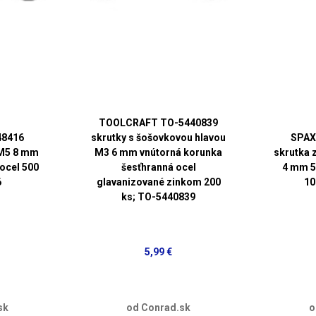
TOOLCRAFT TO-5440839
8416
skrutky s šošovkovou hlavou
SPAX
 M5 8 mm
M3 6 mm vnútorná korunka
skrutka 
 ocel 500
šesťhranná ocel
4 mm 5
6
glavanizované zinkom 200
10
ks; TO-5440839
5,99 €
sk
od Conrad.sk
o