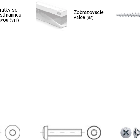
rutky so
Zobrazovacie
sťhrannou
valce
(65)
avou
(511)