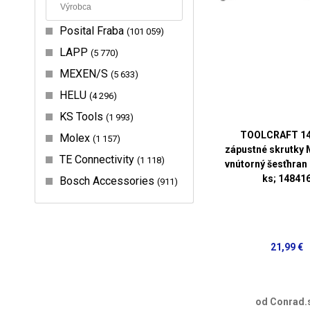
Posital Fraba
101 059
LAPP
5 770
MEXEN/S
5 633
HELU
4 296
KS Tools
1 993
TOOLCRAFT 14
Molex
1 157
zápustné skrutky
TE Connectivity
1 118
vnútorný šesťhran
ks; 14841
Bosch Accessories
911
21,99 €
od Conrad.