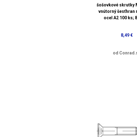
šošovkové skrutky
vnútorný šesťhran
ocel A2 100 ks;
8,49 €
od Conrad.