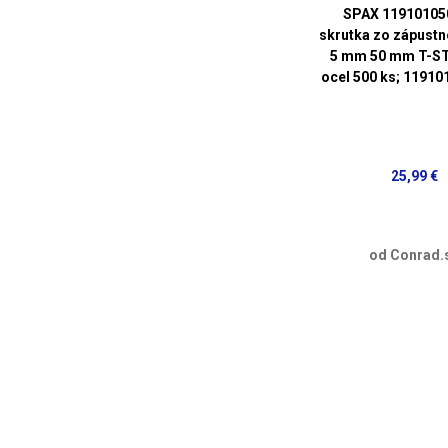
SPAX 11910105
skrutka zo zápustn
5 mm 50 mm T-ST
ocel 500 ks; 1191
25,99 €
od Conrad.