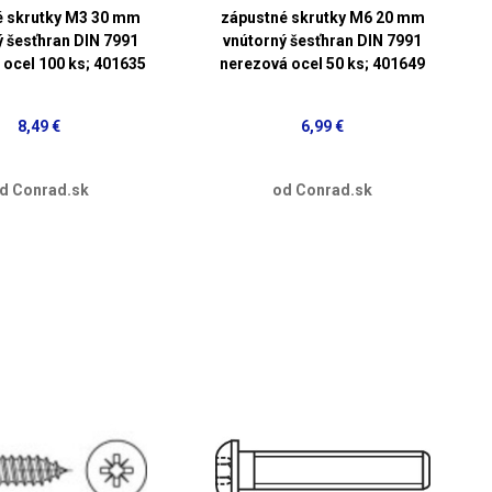
é skrutky M3 30 mm
zápustné skrutky M6 20 mm
ý šesťhran DIN 7991
vnútorný šesťhran DIN 7991
 ocel 100 ks; 401635
nerezová ocel 50 ks; 401649
8,49 €
6,99 €
d Conrad.sk
od Conrad.sk