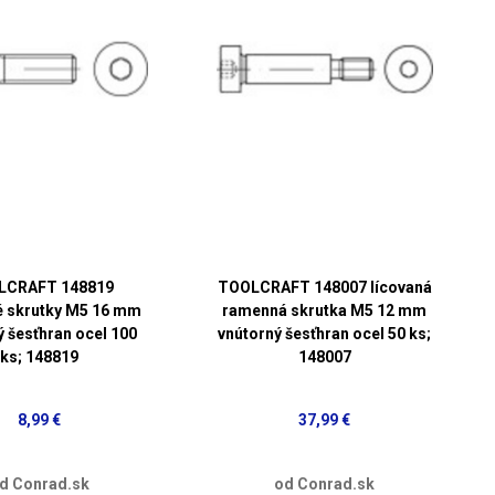
LCRAFT 148819
TOOLCRAFT 148007 lícovaná
é skrutky M5 16 mm
ramenná skrutka M5 12 mm
ý šesťhran ocel 100
vnútorný šesťhran ocel 50 ks;
ks; 148819
148007
8,99 €
37,99 €
d Conrad.sk
od Conrad.sk