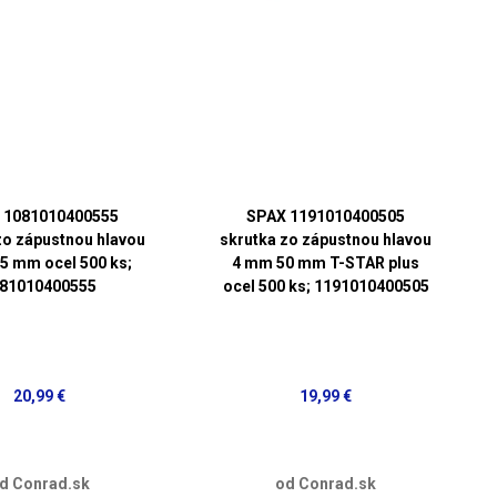
 1081010400555
SPAX 1191010400505
zo zápustnou hlavou
skrutka zo zápustnou hlavou
5 mm ocel 500 ks;
4 mm 50 mm T-STAR plus
81010400555
ocel 500 ks; 1191010400505
20,99 €
19,99 €
d Conrad.sk
od Conrad.sk