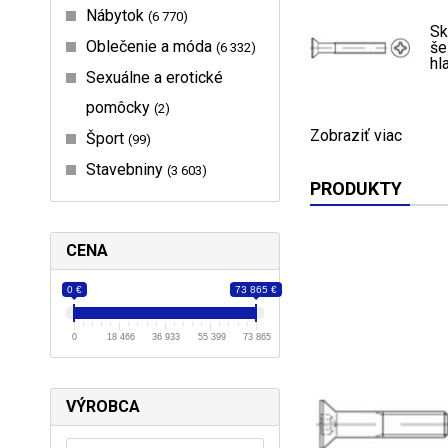
Nábytok
6 770
Sk
Oblečenie a móda
še
6 332
hl
Sexuálne a erotické
pomôcky
2
Zobraziť viac
Šport
99
Stavebniny
3 603
PRODUKTY
CENA
0 €
73 865 €
0
18 466
36 933
55 399
73 865
VÝROBCA