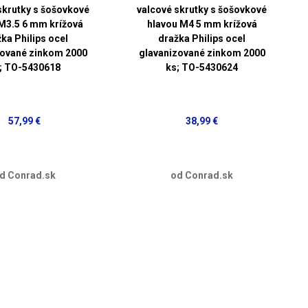
skrutky s šošovkové
valcové skrutky s šošovkové
M3.5 6 mm krížová
hlavou M4 5 mm krížová
ka Philips ocel
dražka Philips ocel
zované zinkom 2000
glavanizované zinkom 2000
; TO-5430618
ks; TO-5430624
57,99 €
38,99 €
d Conrad.sk
od Conrad.sk