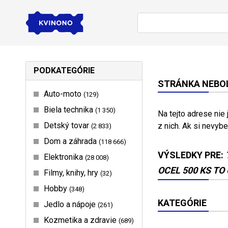
PODKATEGÓRIE
STRÁNKA NEBOL
Auto-moto
129
Biela technika
1 350
Na tejto adrese nie
Detský tovar
z nich. Ak si nevybe
2 833
Dom a záhrada
118 666
VÝSLEDKY PRE:
Elektronika
28 008
OCEL 500 KS TO
Filmy, knihy, hry
32
Hobby
348
KATEGÓRIE
Jedlo a nápoje
261
Kozmetika a zdravie
689