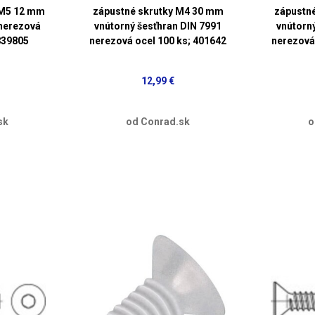
 M5 12 mm
zápustné skrutky M4 30 mm
zápustn
 nerezová
vnútorný šesťhran DIN 7991
vnútorn
 839805
nerezová ocel 100 ks; 401642
nerezová
12,99 €
sk
od Conrad.sk
o