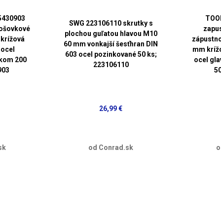
5430903
TOO
SWG 223106110 skrutky s
šošovkové
zapus
plochou guľatou hlavou M10
krížová
zápustno
60 mm vonkajší šesťhran DIN
 ocel
mm krížo
603 ocel pozinkované 50 ks;
nkom 200
ocel gl
223106110
903
5
26,99 €
sk
od Conrad.sk
o