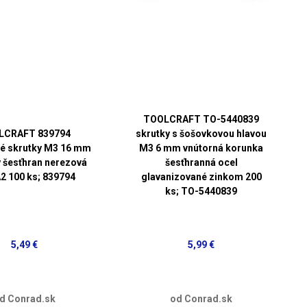
TOOLCRAFT TO-5440839
LCRAFT 839794
skrutky s šošovkovou hlavou
é skrutky M3 16 mm
M3 6 mm vnútorná korunka
 šesťhran nerezová
šesťhranná ocel
A2 100 ks; 839794
glavanizované zinkom 200
ks; TO-5440839
5,49 €
5,99 €
d Conrad.sk
od Conrad.sk