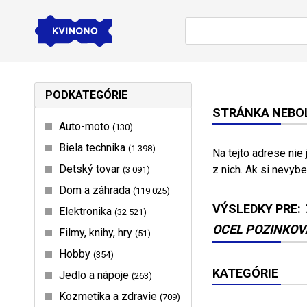
PODKATEGÓRIE
STRÁNKA NEBOL
Auto-moto
130
Biela technika
1 398
Na tejto adrese nie
Detský tovar
z nich. Ak si nevybe
3 091
Dom a záhrada
119 025
VÝSLEDKY PRE:
Elektronika
32 521
OCEL POZINKOVA
Filmy, knihy, hry
51
Hobby
354
KATEGÓRIE
Jedlo a nápoje
263
Kozmetika a zdravie
709