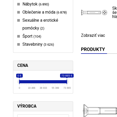
Nábytok
6 890
Sk
Oblečenie a móda
še
6 878
hl
Sexuálne a erotické
pomôcky
2
Zobraziť viac
Šport
104
Stavebniny
3 626
PRODUKTY
CENA
0 €
73 865 €
0
18 466
36 933
55 399
73 865
VÝROBCA