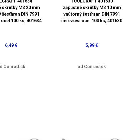
LCRAFT 401634
TOOLCRAFT 401630
é skrutky M3 20 mm
zápustné skrutky M3 10 mm
ý šesťhran DIN 7991
vnútorný šesťhran DIN 7991
 ocel 100 ks; 401634
nerezová ocel 100 ks; 401630
6,49 €
5,99 €
d Conrad.sk
od Conrad.sk