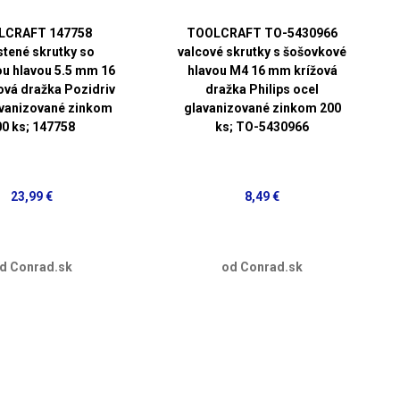
LCRAFT 147758
TOOLCRAFT TO-5430966
tené skrutky so
valcové skrutky s šošovkové
u hlavou 5.5 mm 16
hlavou M4 16 mm krížová
vá dražka Pozidriv
dražka Philips ocel
avanizované zinkom
glavanizované zinkom 200
00 ks; 147758
ks; TO-5430966
23,99 €
8,49 €
d Conrad.sk
od Conrad.sk