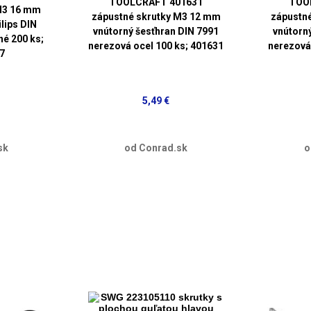
TOOLCRAFT 401631
TOO
M3 16 mm
zápustné skrutky M3 12 mm
zápustn
lips DIN
vnútorný šesťhran DIN 7991
vnútorn
né 200 ks;
nerezová ocel 100 ks; 401631
nerezová
7
5,49 €
sk
od Conrad.sk
o