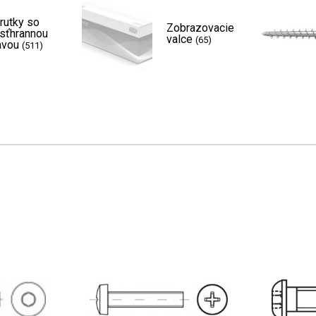
rutky so
Zobrazovacie
sťhrannou
valce
(65)
avou
(511)