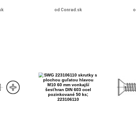
sk
od Conrad.sk
o