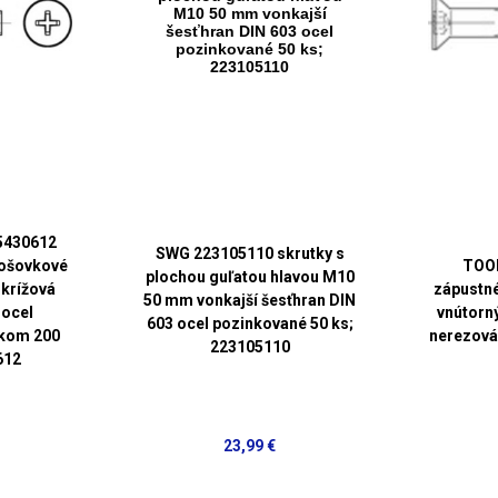
5430612
SWG 223105110 skrutky s
šošovkové
TOO
plochou guľatou hlavou M10
krížová
zápustn
50 mm vonkajší šesťhran DIN
 ocel
vnútorn
603 ocel pozinkované 50 ks;
nkom 200
nerezová
223105110
612
23,99 €