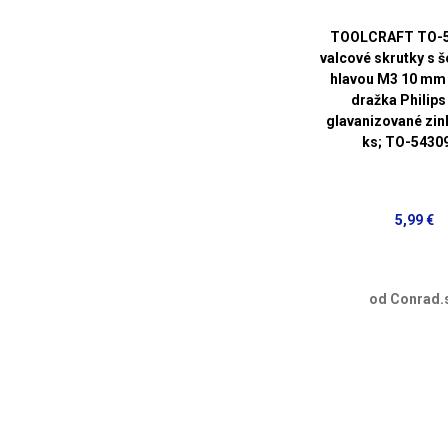
TOOLCRAFT TO-
valcové skrutky s 
hlavou M3 10 mm 
dražka Philips
glavanizované zi
ks; TO-5430
5,99 €
od Conrad.