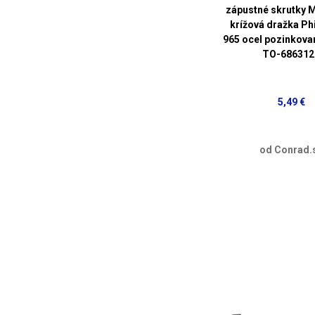
zápustné skrutky 
krížová dražka Phi
965 ocel pozinkova
TO-686312
5,49 €
od Conrad.