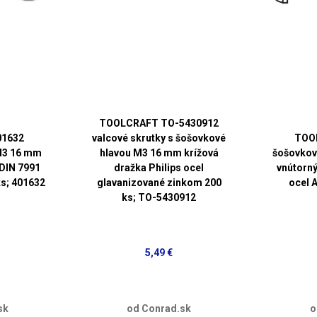
TOOLCRAFT TO-5430912
1632
valcové skrutky s šošovkové
TOO
M3 16 mm
hlavou M3 16 mm krížová
šošovkov
 DIN 7991
dražka Philips ocel
vnútorný
ks; 401632
glavanizované zinkom 200
ocel 
ks; TO-5430912
5,49 €
sk
od Conrad.sk
o