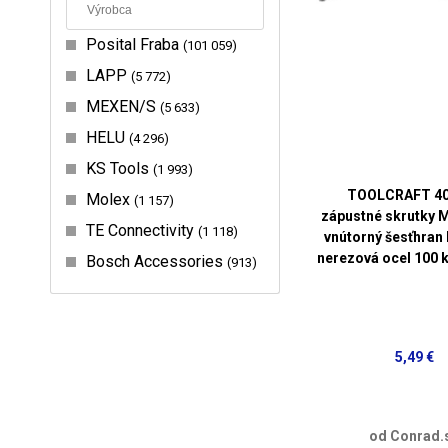
Posital Fraba
101 059
LAPP
5 772
MEXEN/S
5 633
HELU
4 296
KS Tools
1 993
TOOLCRAFT 40
Molex
1 157
zápustné skrutky 
TE Connectivity
1 118
vnútorný šesťhran
nerezová ocel 100 
Bosch Accessories
913
5,49 €
od Conrad.