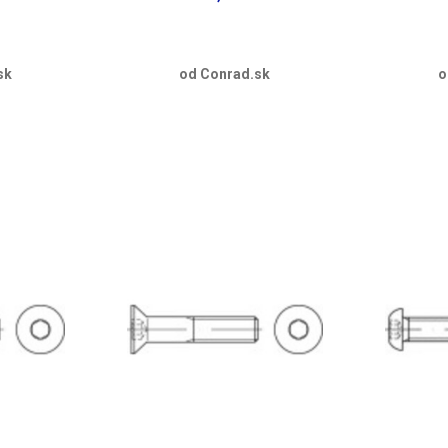
sk
od Conrad.sk
o