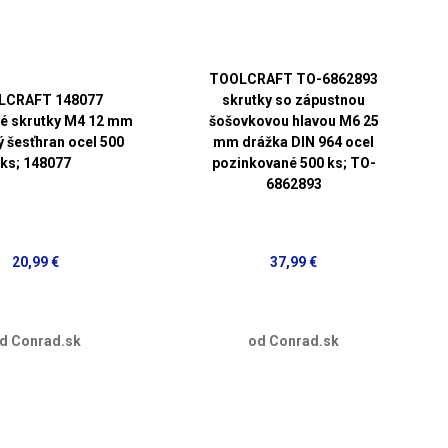
TOOLCRAFT TO-6862893
LCRAFT 148077
skrutky so zápustnou
é skrutky M4 12 mm
šošovkovou hlavou M6 25
ý šesťhran ocel 500
mm drážka DIN 964 ocel
ks; 148077
pozinkované 500 ks; TO-
6862893
20,99 €
37,99 €
d Conrad.sk
od Conrad.sk