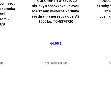
TOOLCRAFT TO-5379720
TOOLC
ou hlavou
skrutky s šošovkovou hlavou
skrutky 
á korunka
M4 12 mm vnútorná korunka
12 
cel
šesťhranná nerezová ocel A2
pozink
nkom 200
1000 ks; TO-5379720
878
44,99 €
sk
od Conrad.sk
o