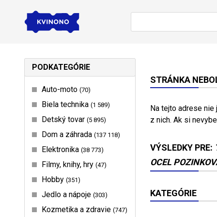
PODKATEGÓRIE
STRÁNKA NEBOL
Auto-moto
70
Biela technika
1 589
Na tejto adrese nie
Detský tovar
z nich. Ak si nevybe
5 895
Dom a záhrada
137 118
VÝSLEDKY PRE:
Elektronika
38 773
OCEL POZINKOVA
Filmy, knihy, hry
47
Hobby
351
KATEGÓRIE
Jedlo a nápoje
303
Kozmetika a zdravie
747