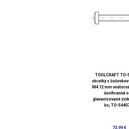
TOOLCRAFT TO-
skrutky s šošovkov
M4 12 mm vnútorn
šesťhranná o
glavanizované zin
ks; TO-5440
73,99 €