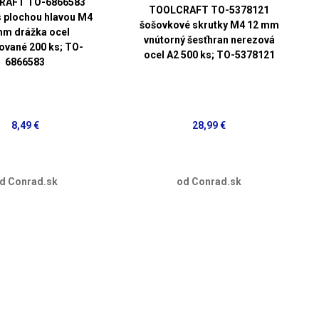
RAFT TO-6866583
TOOLCRAFT TO-5378121
s plochou hlavou M4
šošovkové skrutky M4 12 mm
mm drážka ocel
vnútorný šesťhran nerezová
ované 200 ks; TO-
ocel A2 500 ks; TO-5378121
6866583
8,49 €
28,99 €
d Conrad.sk
od Conrad.sk