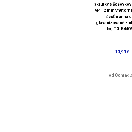
skrutky s šošovkov
M4 12 mm vnútorn
šesťhranná o
glavanizované zi
ks; TO-5440
10,99 €
od Conrad.