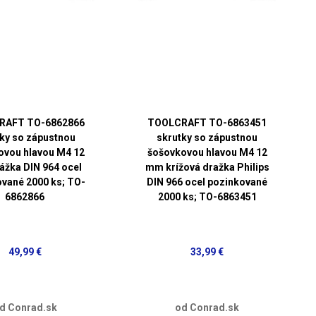
RAFT TO-6862866
TOOLCRAFT TO-6863451
ky so zápustnou
skrutky so zápustnou
ovou hlavou M4 12
šošovkovou hlavou M4 12
žka DIN 964 ocel
mm krížová dražka Philips
vané 2000 ks; TO-
DIN 966 ocel pozinkované
6862866
2000 ks; TO-6863451
49,99 €
33,99 €
d Conrad.sk
od Conrad.sk