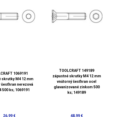
TOOLCRAFT 149189
CRAFT 1069191
zápustné skrutky M4 12 mm
é skrutky M4 12 mm
vnútorný šesťhran ocel
 šesťhran nerezová
glavanizované zinkom 500
4 500 ks; 1069191
ks; 149189
26,99 €
48,99 €