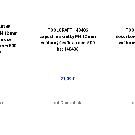
8748
TOOLCRAFT 148406
TOO
M4 12 mm
zápustné skrutky M4 12 mm
šošovkov
an ocel
vnútorný šesťhran ocel 500
vnútorn
nkom 500
ks; 148406
8
21,99 €
sk
od Conrad.sk
o