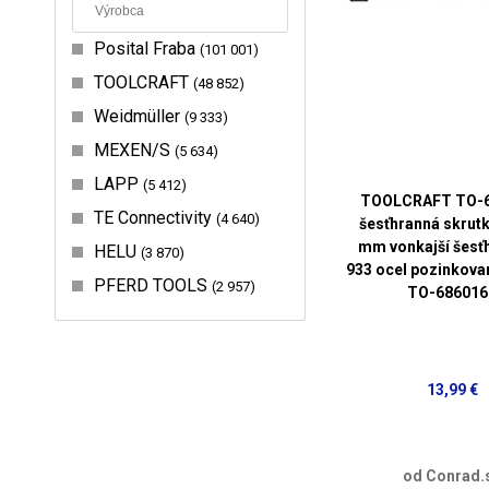
Posital Fraba
101 001
TOOLCRAFT
48 852
Weidmüller
9 333
MEXEN/S
5 634
LAPP
5 412
TOOLCRAFT TO-
TE Connectivity
4 640
šesťhranná skrut
mm vonkajší šesť
HELU
3 870
933 ocel pozinkova
PFERD TOOLS
2 957
TO-686016
13,99 €
od Conrad.