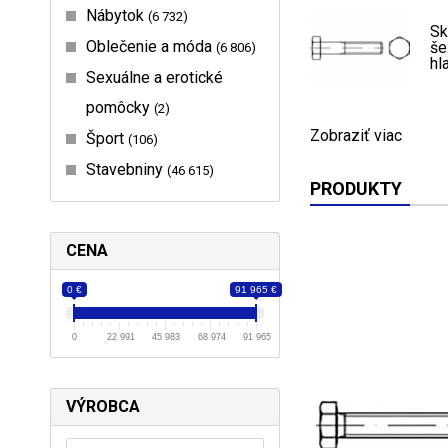
Nábytok
6 732
Sk
Oblečenie a móda
še
6 806
hl
Sexuálne a erotické
pomôcky
2
Zobraziť viac
Šport
106
Stavebniny
46 615
PRODUKTY
CENA
0 €
91 965 €
0
22 991
45 983
68 974
91 965
VÝROBCA