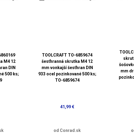
TOOLC
6860169
TOOLCRAFT TO-6859674
skrut
ka M4 12
šesťhranná skrutka M4 12
šošovk
hran DIN
mm vonkajší šesťhran DIN
mm drá
né 500 ks;
933 ocel pozinkované 500 ks;
pozinko
9
TO-6859674
41,99 €
sk
od Conrad.sk
o