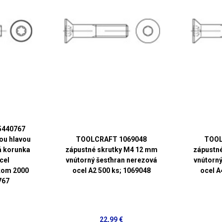
5440767
ou hlavou
TOOLCRAFT 1069048
TOOL
á korunka
zápustné skrutky M4 12 mm
zápustn
cel
vnútorný šesťhran nerezová
vnútorný
kom 2000
ocel A2 500 ks; 1069048
ocel A
767
22,99 €