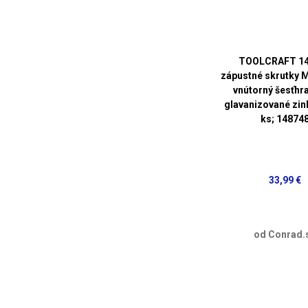
TOOLCRAFT 14
zápustné skrutky 
vnútorný šesťhr
glavanizované zi
ks; 14874
33,99 €
od Conrad.