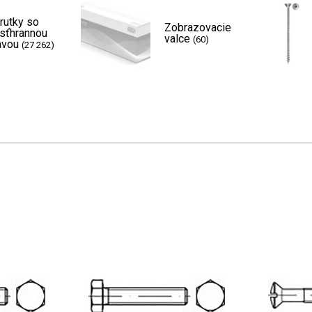
rutky so
Zobrazovacie
sťhrannou
valce
(60)
avou
(27 262)