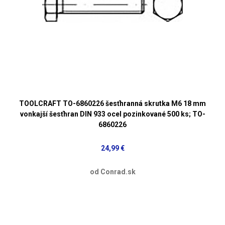
TOOLCRAFT TO-6860226 šesťhranná skrutka M6 18 mm
vonkajší šesťhran DIN 933 ocel pozinkované 500 ks; TO-
6860226
24,99 €
od Conrad.sk