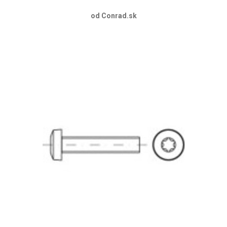
od Conrad.sk