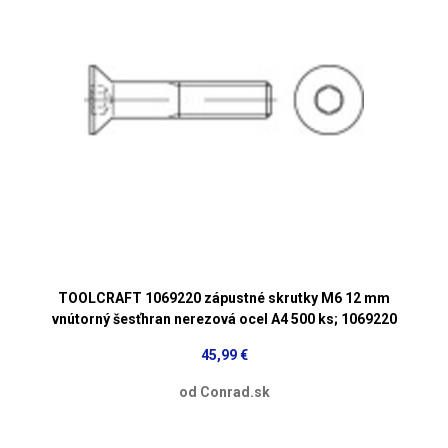
TOOLCRAFT 1069220 zápustné skrutky M6 12 mm
vnútorný šesťhran nerezová ocel A4 500 ks; 1069220
45,99 €
od Conrad.sk