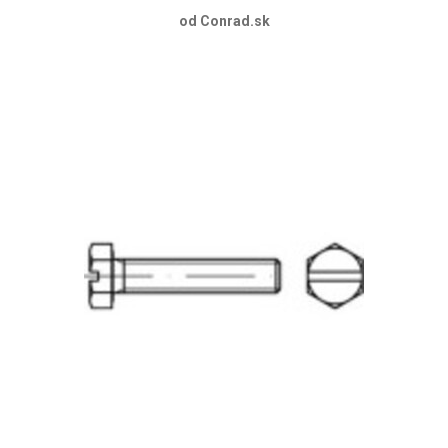
od Conrad.sk