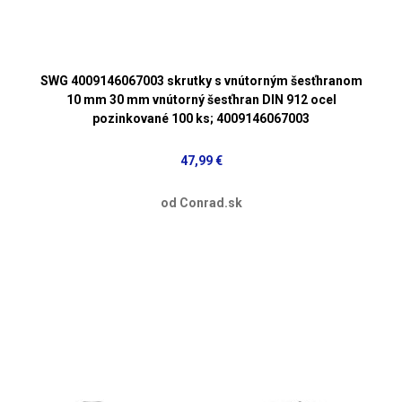
SWG 4009146067003 skrutky s vnútorným šesťhranom
10 mm 30 mm vnútorný šesťhran DIN 912 ocel
pozinkované 100 ks; 4009146067003
47,99 €
od Conrad.sk