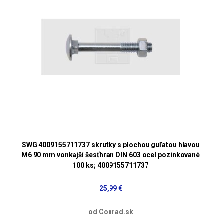
SWG 4009155711737 skrutky s plochou guľatou hlavou
M6 90 mm vonkajší šesťhran DIN 603 ocel pozinkované
100 ks; 4009155711737
25,99 €
od Conrad.sk