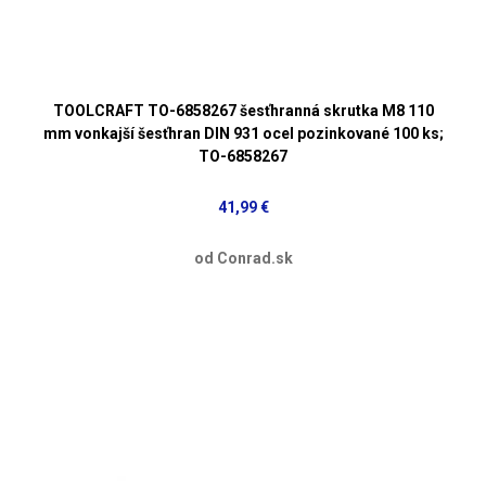
TOOLCRAFT TO-6858267 šesťhranná skrutka M8 110
mm vonkajší šesťhran DIN 931 ocel pozinkované 100 ks;
TO-6858267
41,99 €
od Conrad.sk