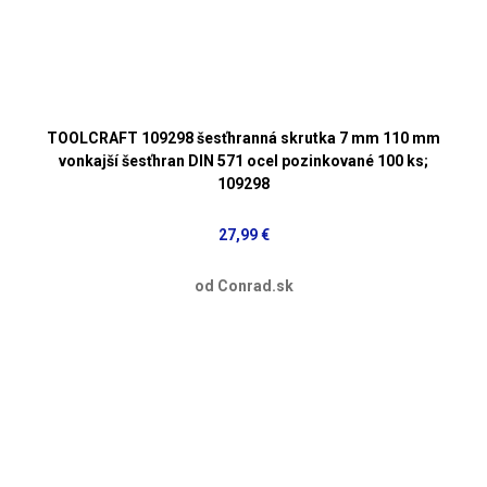
TOOLCRAFT 109298 šesťhranná skrutka 7 mm 110 mm
vonkajší šesťhran DIN 571 ocel pozinkované 100 ks;
109298
27,99 €
od Conrad.sk