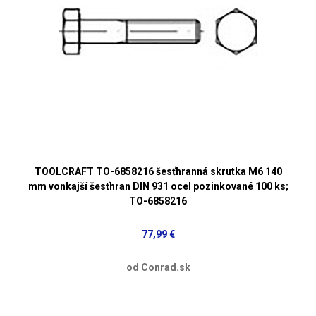
TOOLCRAFT TO-6858216 šesťhranná skrutka M6 140
mm vonkajší šesťhran DIN 931 ocel pozinkované 100 ks;
TO-6858216
77,99 €
od Conrad.sk