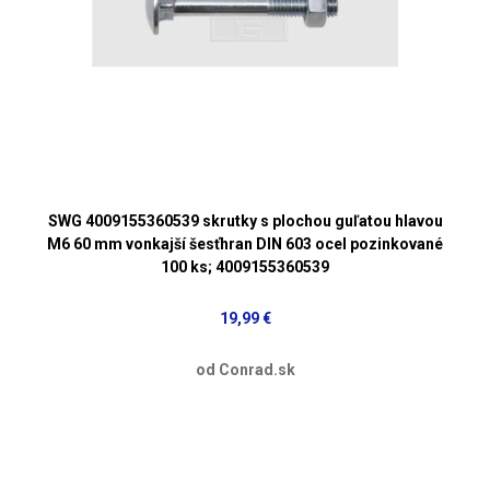
SWG 4009155360539 skrutky s plochou guľatou hlavou
M6 60 mm vonkajší šesťhran DIN 603 ocel pozinkované
100 ks; 4009155360539
19,99 €
od Conrad.sk