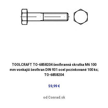
TOOLCRAFT TO-6858204 šesťhranná skrutka M6 100
mm vonkajší šesťhran DIN 931 ocel pozinkované 100 ks;
TO-6858204
59,99 €
od Conrad.sk