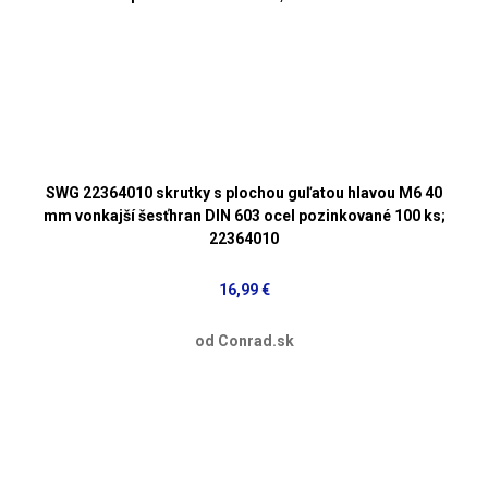
SWG 22364010 skrutky s plochou guľatou hlavou M6 40
mm vonkajší šesťhran DIN 603 ocel pozinkované 100 ks;
22364010
16,99 €
od Conrad.sk