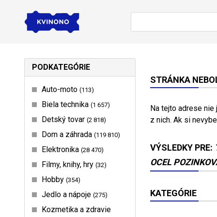
PODKATEGÓRIE
STRÁNKA NEBOL
Auto-moto
113
Biela technika
1 657
Na tejto adrese nie
Detský tovar
z nich. Ak si nevybe
2 818
Dom a záhrada
119 810
VÝSLEDKY PRE:
Elektronika
28 470
OCEL POZINKOVA
Filmy, knihy, hry
32
Hobby
354
KATEGÓRIE
Jedlo a nápoje
275
Kozmetika a zdravie