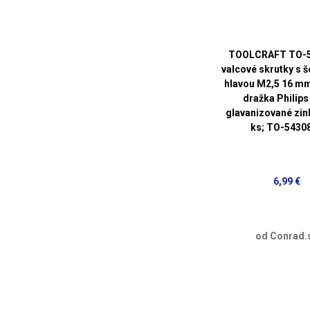
TOOLCRAFT TO-
valcové skrutky s 
hlavou M2,5 16 mm
dražka Philips
glavanizované zi
ks; TO-5430
6,99 €
od Conrad.