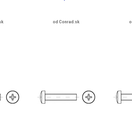
sk
od Conrad.sk
o