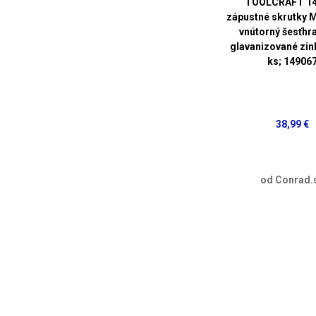
TOOLCRAFT 14
zápustné skrutky 
vnútorný šesťhr
glavanizované zi
ks; 14906
38,99 €
od Conrad.