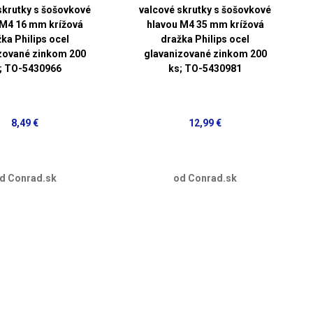
skrutky s šošovkové
valcové skrutky s šošovkové
 M4 16 mm krížová
hlavou M4 35 mm krížová
ka Philips ocel
dražka Philips ocel
zované zinkom 200
glavanizované zinkom 200
; TO-5430966
ks; TO-5430981
8,49 €
12,99 €
d Conrad.sk
od Conrad.sk