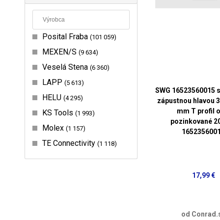
Posital Fraba
101 059
MEXEN/S
9 634
Veselá Stena
6 360
LAPP
5 613
SWG 16523560015 s
HELU
4 295
zápustnou hlavou 
mm T profil 
KS Tools
1 993
pozinkované 20
Molex
1 157
165235600
TE Connectivity
1 118
17,99 €
od Conrad.