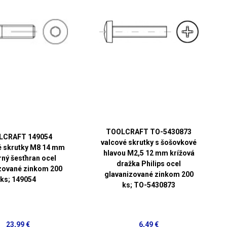
TOOLCRAFT TO-5430873
LCRAFT 149054
valcové skrutky s šošovkové
é skrutky M8 14 mm
hlavou M2,5 12 mm krížová
rný šesťhran ocel
dražka Philips ocel
zované zinkom 200
glavanizované zinkom 200
ks; 149054
ks; TO-5430873
23,99 €
6,49 €