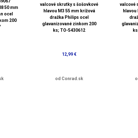
9067
valcové skrutky s šošovkové
valcové 
M8 50 mm
hlavou M3 55 mm krížová
hlavou
an ocel
dražka Philips ocel
draž
nkom 200
glavanizované zinkom 200
glavani
7
ks; TO-5430612
ks
12,99 €
sk
od Conrad.sk
o