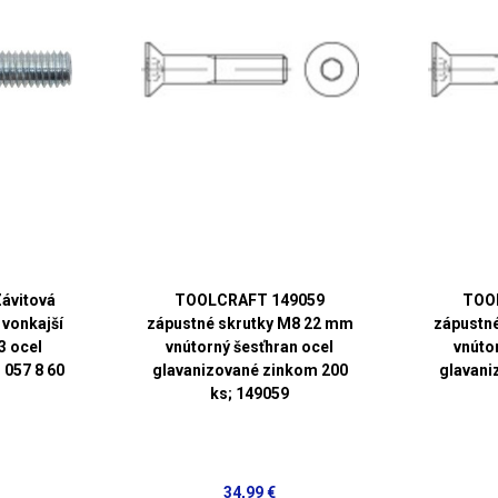
Závitová
TOOLCRAFT 149059
TOO
vonkajší
zápustné skrutky M8 22 mm
zápustn
3 ocel
vnútorný šesťhran ocel
vnúto
 057 8 60
glavanizované zinkom 200
glavani
ks; 149059
34,99 €