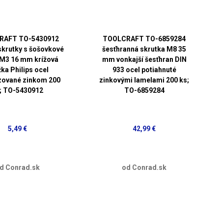
RAFT TO-5430912
TOOLCRAFT TO-6859284
skrutky s šošovkové
šesťhranná skrutka M8 35
 M3 16 mm krížová
mm vonkajší šesťhran DIN
ka Philips ocel
933 ocel potiahnuté
zované zinkom 200
zinkovými lamelami 200 ks;
; TO-5430912
TO-6859284
5,49 €
42,99 €
d Conrad.sk
od Conrad.sk