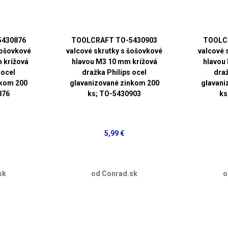
5430876
TOOLCRAFT TO-5430903
TOOLC
šošovkové
valcové skrutky s šošovkové
valcové 
 krížová
hlavou M3 10 mm krížová
hlavou
 ocel
dražka Philips ocel
draž
nkom 200
glavanizované zinkom 200
glavani
876
ks; TO-5430903
ks
5,99 €
sk
od Conrad.sk
o