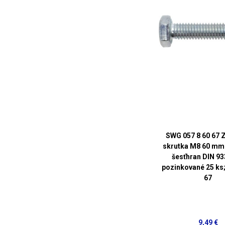
SWG 057 8 60 67 
skrutka M8 60 mm 
šesťhran DIN 93
pozinkované 25 ks;
67
9,49 €