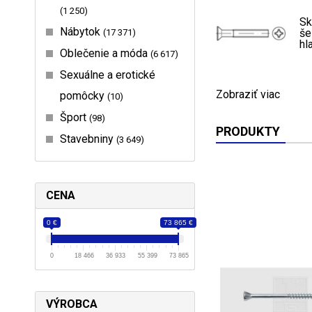
1 250
Sk
Nábytok
še
17 371
hl
Oblečenie a móda
6 617
Sexuálne a erotické
Zobraziť viac
pomôcky
10
Šport
98
PRODUKTY
Stavebniny
3 649
CENA
0 €
73 865 €
0
18 466
36 933
55 399
73 865
VÝROBCA