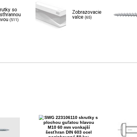
rutky so
Zobrazovacie
sťhrannou
valce
(65)
avou
(511)