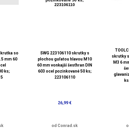
TOOLC
krutka so
SWG 223106110 skrutky s
skrutky 
3.5 mm 60
plochou guľatou hlavou M10
M3 6 mm
ocel
60 mm vonkajší šesťhran DIN
še
0 ks;
603 ocel pozinkované 50 ks;
glavani
15
223106110
ks
26,99 €
sk
od Conrad.sk
o