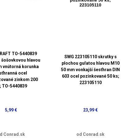
RAFT TO-5440839
SWG 223105110 skrutky s
s šošovkovou hlavou
plochou guľatou hlavou M10
 vnútorná korunka
50 mm vonkajší šesťhran DIN
sťhranná ocel
603 ocel pozinkované 50 ks;
zované zinkom 200
223105110
; TO-5440839
5,99 €
23,99 €
d Conrad.sk
od Conrad.sk