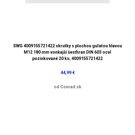
SWG 4009155721422 skrutky s plochou guľatou hlavou
M12 180 mm vonkajší šesťhran DIN 603 ocel
pozinkované 20 ks; 4009155721422
44,99 €
od Conrad.sk