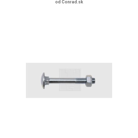
od Conrad.sk