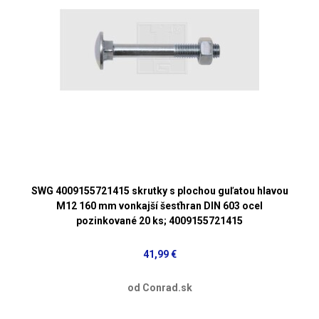
SWG 4009155721415 skrutky s plochou guľatou hlavou
M12 160 mm vonkajší šesťhran DIN 603 ocel
pozinkované 20 ks; 4009155721415
41,99 €
od Conrad.sk