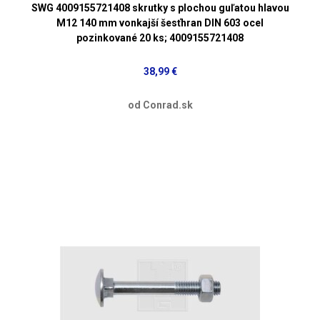
SWG 4009155721408 skrutky s plochou guľatou hlavou
M12 140 mm vonkajší šesťhran DIN 603 ocel
pozinkované 20 ks; 4009155721408
38,99 €
od Conrad.sk