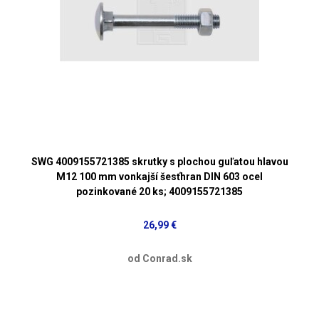
SWG 4009155721385 skrutky s plochou guľatou hlavou
M12 100 mm vonkajší šesťhran DIN 603 ocel
pozinkované 20 ks; 4009155721385
26,99 €
od Conrad.sk