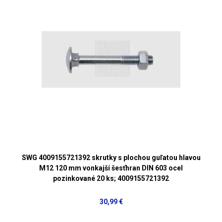
SWG 4009155721392 skrutky s plochou guľatou hlavou
M12 120 mm vonkajší šesťhran DIN 603 ocel
pozinkované 20 ks; 4009155721392
30,99 €