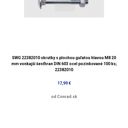
SWG 22382010 skrutky s plochou guľatou hlavou M8 20
mm vonkajší šesťhran DIN 603 ocel pozinkované 100 ks;
22382010
17,99 €
od Conrad.sk