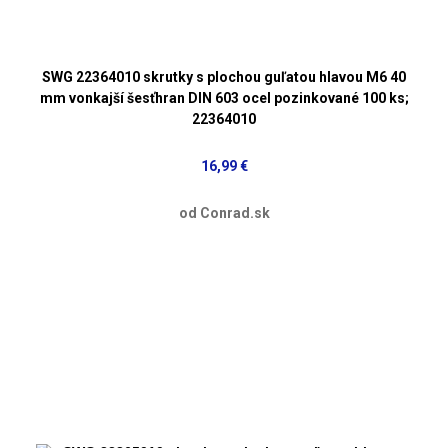
SWG 22364010 skrutky s plochou guľatou hlavou M6 40
mm vonkajší šesťhran DIN 603 ocel pozinkované 100 ks;
22364010
16,99 €
od Conrad.sk