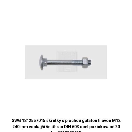
SWG 1812557015 skrutky s plochou guľatou hlavou M12
240 mm vonkajší šesťhran DIN 603 ocel pozinkované 20