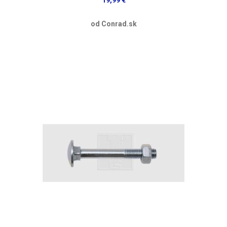
od Conrad.sk