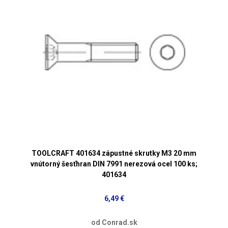
TOOLCRAFT 401634 zápustné skrutky M3 20 mm
vnútorný šesťhran DIN 7991 nerezová ocel 100 ks;
401634
6,49 €
od Conrad.sk