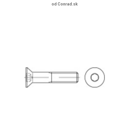
od Conrad.sk