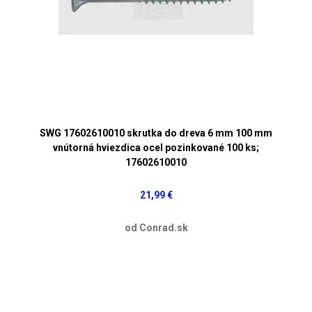
SWG 17602610010 skrutka do dreva 6 mm 100 mm
vnútorná hviezdica ocel pozinkované 100 ks;
17602610010
21,99 €
od Conrad.sk