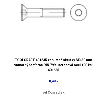
TOOLCRAFT 401635 zápustné skrutky M3 30 mm
vnútorný šesťhran DIN 7991 nerezová ocel 100 ks;
401635
8,49 €
od Conrad.sk