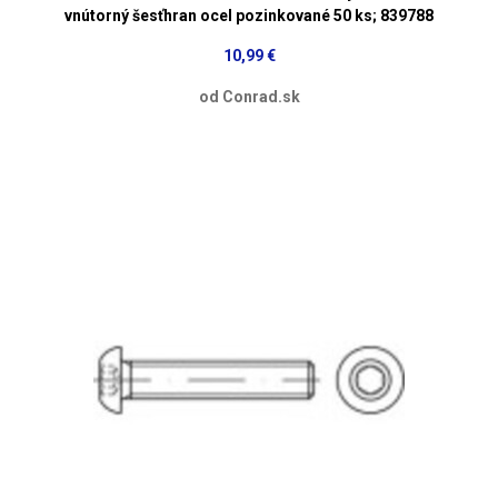
vnútorný šesťhran ocel pozinkované 50 ks; 839788
10,99 €
od Conrad.sk