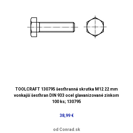
TOOLCRAFT 130795 šesťhranná skrutka M12 22 mm
vonkajší šesťhran DIN 933 ocel glavanizované zinkom
100 ks; 130795
38,99 €
od Conrad.sk