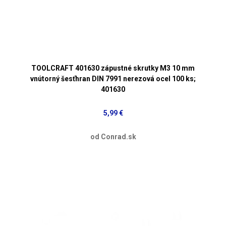
TOOLCRAFT 401630 zápustné skrutky M3 10 mm
vnútorný šesťhran DIN 7991 nerezová ocel 100 ks;
401630
5,99 €
od Conrad.sk