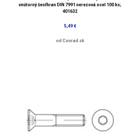
vnútorný šesťhran DIN 7991 nerezová ocel 100 ks;
401632
5,49 €
od Conrad.sk