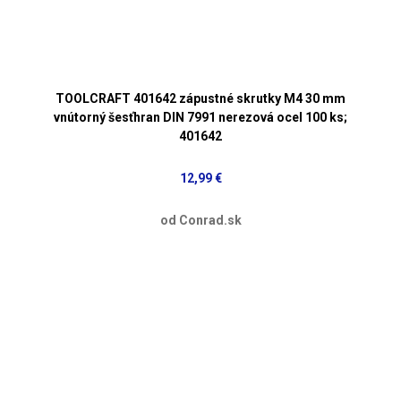
TOOLCRAFT 401642 zápustné skrutky M4 30 mm
vnútorný šesťhran DIN 7991 nerezová ocel 100 ks;
401642
12,99 €
od Conrad.sk