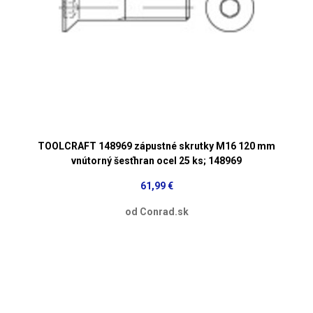
TOOLCRAFT 148969 zápustné skrutky M16 120 mm
vnútorný šesťhran ocel 25 ks; 148969
61,99 €
od Conrad.sk