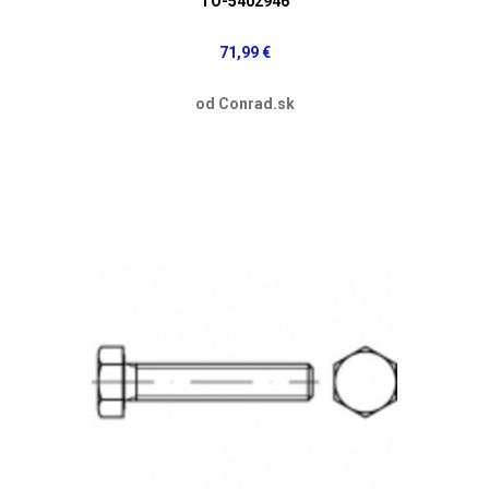
TO-5402946
71,99 €
od Conrad.sk