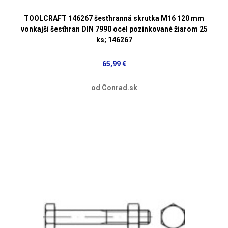
TOOLCRAFT 146267 šesťhranná skrutka M16 120 mm
vonkajší šesťhran DIN 7990 ocel pozinkované žiarom 25
ks; 146267
65,99 €
od Conrad.sk