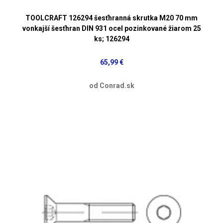
TOOLCRAFT 126294 šesťhranná skrutka M20 70 mm
vonkajší šesťhran DIN 931 ocel pozinkované žiarom 25
ks; 126294
65,99 €
od Conrad.sk