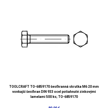
TOOLCRAFT TO-6859170 šesťhranná skrutka M6 20 mm
vonkajší šesťhran DIN 933 ocel potiahnuté zinkovými
lamelami 500 ks; TO-6859170
89,99 €