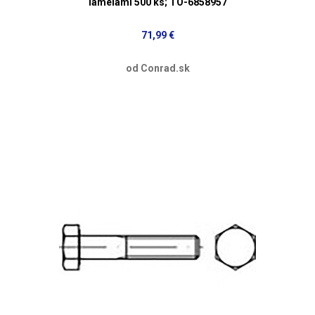
lamelami 500 ks; TO-6858957
71,99 €
od Conrad.sk