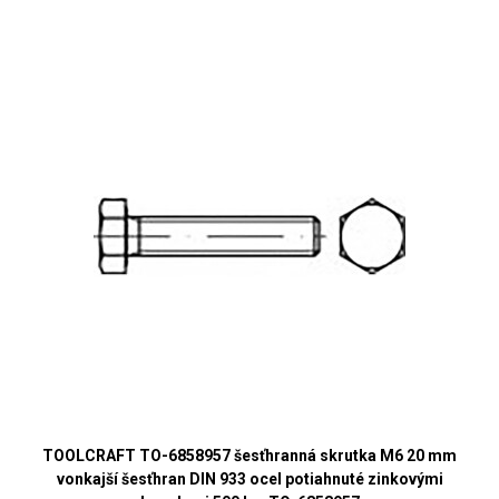
TOOLCRAFT TO-6858957 šesťhranná skrutka M6 20 mm
vonkajší šesťhran DIN 933 ocel potiahnuté zinkovými