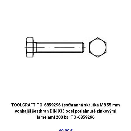
TOOLCRAFT TO-6859296 šesťhranná skrutka M8 55 mm
vonkajší šesťhran DIN 933 ocel potiahnuté zinkovými
lamelami 200 ks; TO-6859296
69,99 €