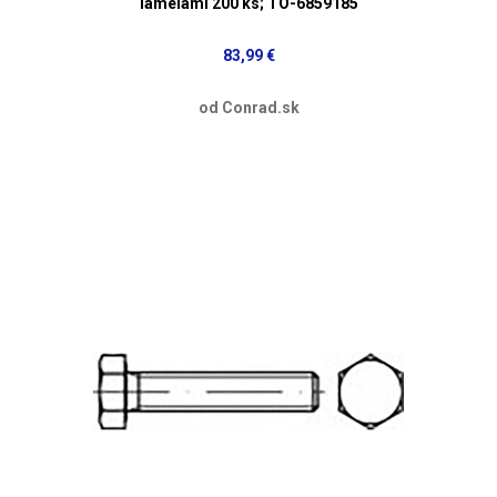
lamelami 200 ks; TO-6859185
83,99 €
od Conrad.sk