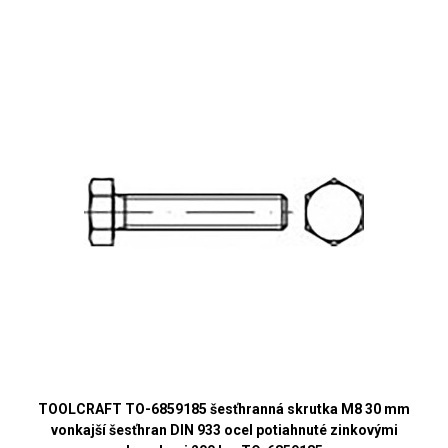
TOOLCRAFT TO-6859185 šesťhranná skrutka M8 30 mm
vonkajší šesťhran DIN 933 ocel potiahnuté zinkovými