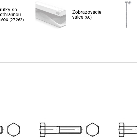
rutky so
Zobrazovacie
sťhrannou
valce
(60)
avou
(27 262)