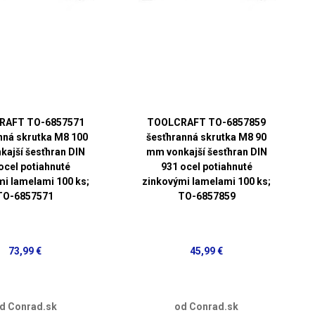
RAFT TO-6857571
TOOLCRAFT TO-6857859
nná skrutka M8 100
šesťhranná skrutka M8 90
ajší šesťhran DIN
mm vonkajší šesťhran DIN
ocel potiahnuté
931 ocel potiahnuté
mi lamelami 100 ks;
zinkovými lamelami 100 ks;
TO-6857571
TO-6857859
73,99 €
45,99 €
d Conrad.sk
od Conrad.sk