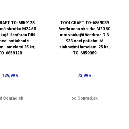
RAFT TO-6859128
TOOLCRAFT TO-6859089
nná skrutka M24 50
šesťhranná skrutka M20 50
ajší šesťhran DIN
mm vonkajší šesťhran DIN
ocel potiahnuté
933 ocel potiahnuté
mi lamelami 25 ks;
zinkovými lamelami 25 ks;
TO-6859128
TO-6859089
139,99 €
73,99 €
d Conrad.sk
od Conrad.sk