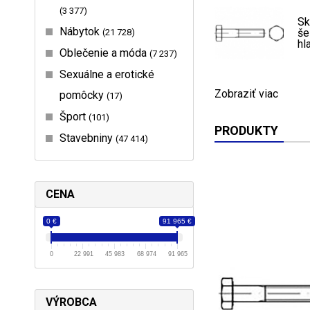
3 377
Sk
Nábytok
še
21 728
hl
Oblečenie a móda
7 237
Sexuálne a erotické
Zobraziť viac
pomôcky
17
Šport
101
PRODUKTY
Stavebniny
47 414
CENA
0 €
91 965 €
0
22 991
45 983
68 974
91 965
VÝROBCA