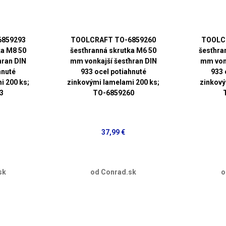
6859293
TOOLCRAFT TO-6859260
TOOLC
ka M8 50
šesťhranná skrutka M6 50
šesťhra
hran DIN
mm vonkajší šesťhran DIN
mm vonk
hnuté
933 ocel potiahnuté
933 
i 200 ks;
zinkovými lamelami 200 ks;
zinkový
3
TO-6859260
37,99 €
sk
od Conrad.sk
o