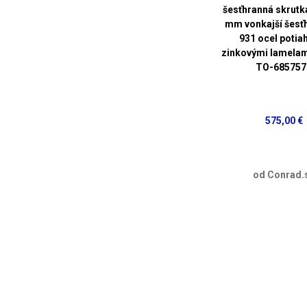
šesťhranná skrutk
mm vonkajší šesť
931 ocel potia
zinkovými lamelam
TO-685757
575,00 €
od Conrad.