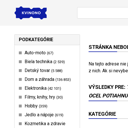
PODKATEGÓRIE
STRÁNKA NEBOL
Auto-moto
67
Biela technika
2 539
Na tejto adrese nie
Detský tovar
z nich. Ak si nevybe
5 588
Dom a záhrada
136 853
VÝSLEDKY PRE:
Elektronika
42 101
OCEL POTIAHNUT
Filmy, knihy, hry
30
Hobby
359
KATEGÓRIE
Jedlo a nápoje
619
Kozmetika a zdravie