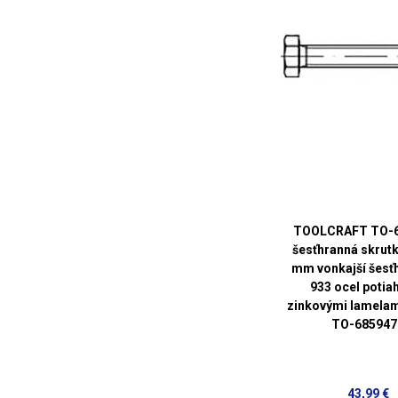
TOOLCRAFT TO-
šesťhranná skrut
mm vonkajší šesť
933 ocel potia
zinkovými lamelam
TO-685947
43,99 €