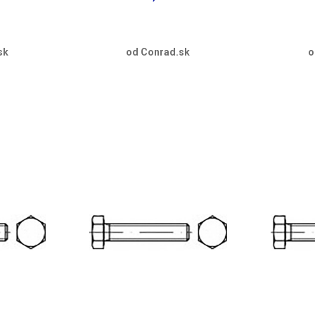
sk
od Conrad.sk
o