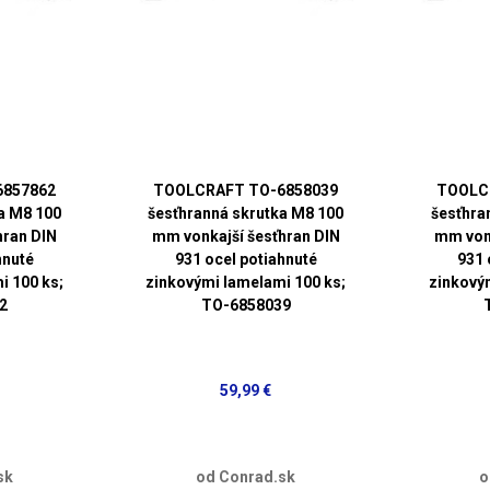
6857862
TOOLCRAFT TO-6858039
TOOLC
a M8 100
šesťhranná skrutka M8 100
šesťhra
hran DIN
mm vonkajší šesťhran DIN
mm vonk
hnuté
931 ocel potiahnuté
931 
i 100 ks;
zinkovými lamelami 100 ks;
zinkový
2
TO-6858039
59,99 €
sk
od Conrad.sk
o