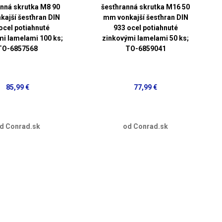
nná skrutka M8 90
šesťhranná skrutka M16 50
ajší šesťhran DIN
mm vonkajší šesťhran DIN
ocel potiahnuté
933 ocel potiahnuté
mi lamelami 100 ks;
zinkovými lamelami 50 ks;
TO-6857568
TO-6859041
85,99 €
77,99 €
d Conrad.sk
od Conrad.sk