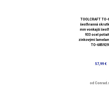
TOOLCRAFT TO-
šesťhranná skrut
mm vonkajší šesť
933 ocel potia
zinkovými lamelam
TO-685929
57,99 €
od Conrad.