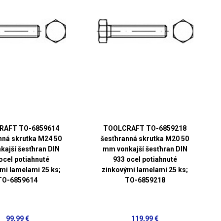
RAFT TO-6859614
TOOLCRAFT TO-6859218
nná skrutka M24 50
šesťhranná skrutka M20 50
ajší šesťhran DIN
mm vonkajší šesťhran DIN
ocel potiahnuté
933 ocel potiahnuté
mi lamelami 25 ks;
zinkovými lamelami 25 ks;
TO-6859614
TO-6859218
99,99 €
119,99 €