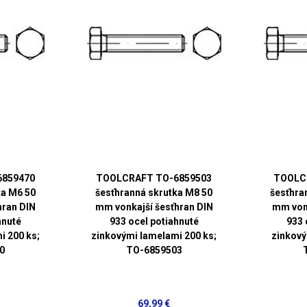
6859470
TOOLCRAFT TO-6859503
TOOLC
ka M6 50
šesťhranná skrutka M8 50
šesťhra
hran DIN
mm vonkajší šesťhran DIN
mm vonk
hnuté
933 ocel potiahnuté
933 
i 200 ks;
zinkovými lamelami 200 ks;
zinkový
0
TO-6859503
69,99 €