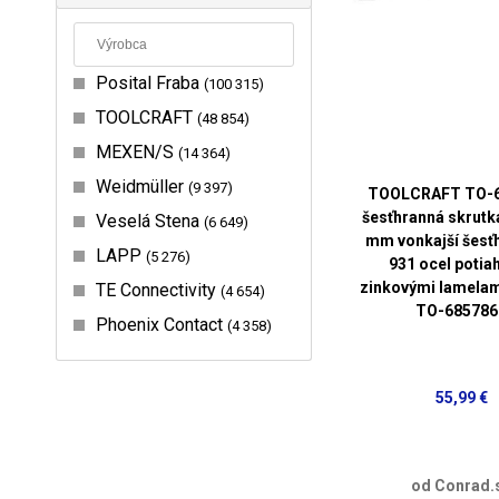
Posital Fraba
100 315
TOOLCRAFT
48 854
MEXEN/S
14 364
Weidmüller
9 397
TOOLCRAFT TO-
šesťhranná skrutk
Veselá Stena
6 649
mm vonkajší šesť
LAPP
5 276
931 ocel potia
zinkovými lamelam
TE Connectivity
4 654
TO-685786
Phoenix Contact
4 358
55,99 €
od Conrad.