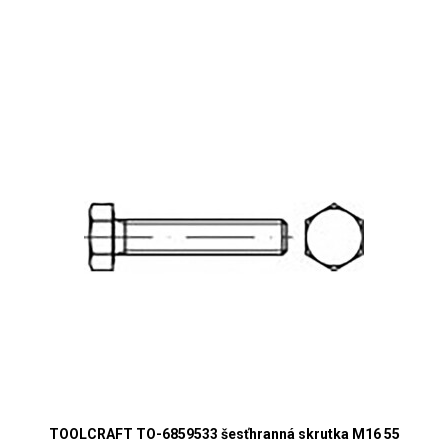
TOOLCRAFT TO-6859533 šesťhranná skrutka M16 55