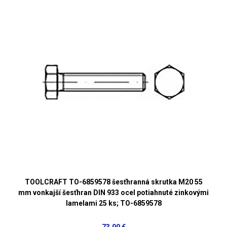
TOOLCRAFT TO-6859578 šesťhranná skrutka M20 55
mm vonkajší šesťhran DIN 933 ocel potiahnuté zinkovými
lamelami 25 ks; TO-6859578
73,99 €