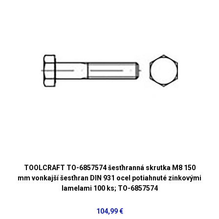
TOOLCRAFT TO-6857574 šesťhranná skrutka M8 150
mm vonkajší šesťhran DIN 931 ocel potiahnuté zinkovými
lamelami 100 ks; TO-6857574
104,99 €