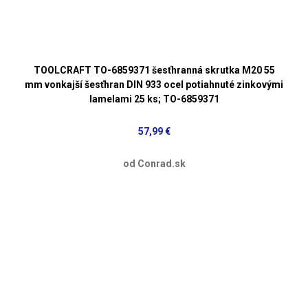
TOOLCRAFT TO-6859371 šesťhranná skrutka M20 55
mm vonkajší šesťhran DIN 933 ocel potiahnuté zinkovými
lamelami 25 ks; TO-6859371
57,99 €
od Conrad.sk