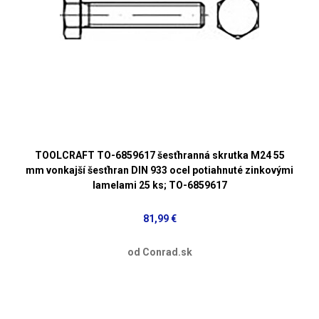
TOOLCRAFT TO-6859617 šesťhranná skrutka M24 55
mm vonkajší šesťhran DIN 933 ocel potiahnuté zinkovými
lamelami 25 ks; TO-6859617
81,99 €
od Conrad.sk