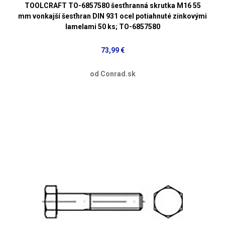
TOOLCRAFT TO-6857580 šesťhranná skrutka M16 55
mm vonkajší šesťhran DIN 931 ocel potiahnuté zinkovými
lamelami 50 ks; TO-6857580
73,99 €
od Conrad.sk