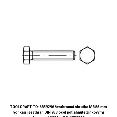
TOOLCRAFT TO-6859296 šesťhranná skrutka M8 55 mm
vonkajší šesťhran DIN 933 ocel potiahnuté zinkovými