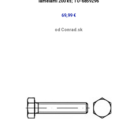
lamelami 200 ks; TO-6859296
69,99 €
od Conrad.sk