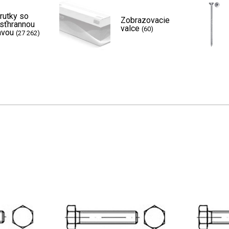
rutky so
Zobrazovacie
sťhrannou
valce
(60)
avou
(27 262)