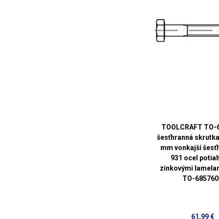
TOOLCRAFT TO-
šesťhranná skrutk
mm vonkajší šesť
931 ocel potia
zinkovými lamelam
TO-685760
61,99 €