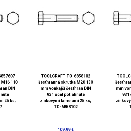
6857607
TOOLCRAFT TO-6858102
TOOLC
a M16 110
šesťhranná skrutka M20 130
šesťhra
hran DIN
mm vonkajší šesťhran DIN
mm vonk
hnuté
931 ocel potiahnuté
931 
i 25 ks;
zinkovými lamelami 25 ks;
zinkový
7
TO-6858102
109,99 €