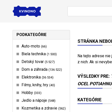
PODKATEGÓRIE
STRÁNKA NEBOL
Auto-moto
66
Biela technika
1 500
Na tejto adrese nie
Detský tovar
z nich. Ak si nevybe
5 527
Dom a záhrada
136 522
VÝSLEDKY PRE:
Elektronika
36 534
OCEL POTIAHNUT
Filmy, knihy, hry
40
Hobby
333
KATEGÓRIE
Jedlo a nápoje
548
Kozmetika a zdravie
562