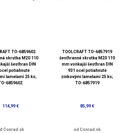
RAFT TO-6859602
TOOLCRAFT TO-6857919
ná skrutka M20 110
šesťhranná skrutka M20 110
ajší šesťhran DIN
mm vonkajší šesťhran DIN
ocel potiahnuté
931 ocel potiahnuté
mi lamelami 25 ks;
zinkovými lamelami 25 ks;
TO-6859602
TO-6857919
114,99 €
85,99 €
d Conrad.sk
od Conrad.sk