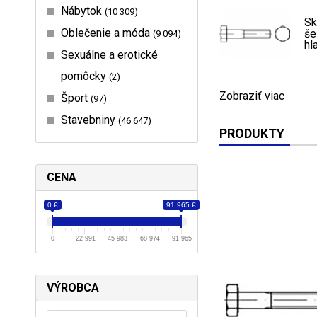
Nábytok
10 309
Sk
Oblečenie a móda
še
9 094
hl
Sexuálne a erotické
pomôcky
2
Zobraziť viac
Šport
97
Stavebniny
46 647
PRODUKTY
CENA
0 €
91 965 €
0
22 991
45 983
68 974
91 965
VÝROBCA