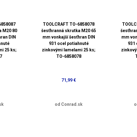
6858087
TOOLCRAFT TO-6858078
TOOLC
a M20 80
šesťhranná skrutka M20 65
šesťhra
hran DIN
mm vonkajší šesťhran DIN
mm vonk
hnuté
931 ocel potiahnuté
931 
i 25 ks;
zinkovými lamelami 25 ks;
zinkový
7
TO-6858078
71,99 €
sk
od Conrad.sk
o