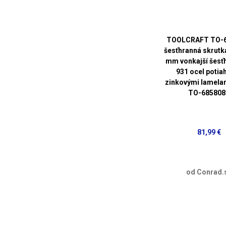
TOOLCRAFT TO-
šesťhranná skrutk
mm vonkajší šesť
931 ocel potia
zinkovými lamelam
TO-685808
81,99 €
od Conrad.