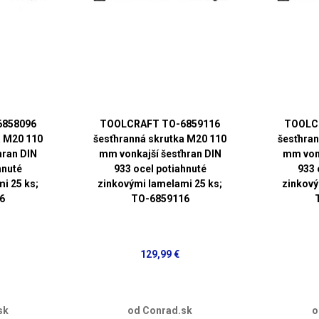
6858096
TOOLCRAFT TO-6859116
TOOLC
a M20 110
šesťhranná skrutka M20 110
šesťhran
hran DIN
mm vonkajší šesťhran DIN
mm vonk
hnuté
933 ocel potiahnuté
933 
i 25 ks;
zinkovými lamelami 25 ks;
zinkový
6
TO-6859116
129,99 €
sk
od Conrad.sk
o