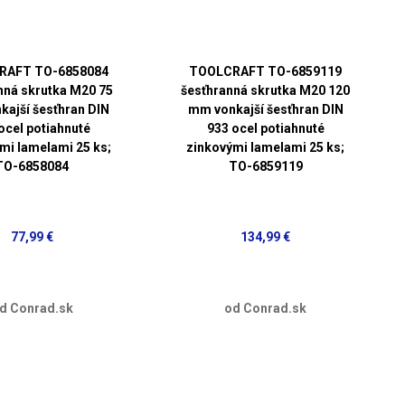
RAFT TO-6858084
TOOLCRAFT TO-6859119
nná skrutka M20 75
šesťhranná skrutka M20 120
ajší šesťhran DIN
mm vonkajší šesťhran DIN
ocel potiahnuté
933 ocel potiahnuté
mi lamelami 25 ks;
zinkovými lamelami 25 ks;
TO-6858084
TO-6859119
77,99 €
134,99 €
d Conrad.sk
od Conrad.sk