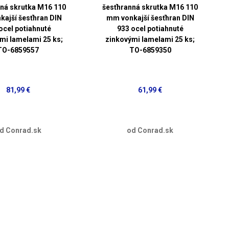
ná skrutka M16 110
šesťhranná skrutka M16 110
ajší šesťhran DIN
mm vonkajší šesťhran DIN
ocel potiahnuté
933 ocel potiahnuté
mi lamelami 25 ks;
zinkovými lamelami 25 ks;
TO-6859557
TO-6859350
81,99 €
61,99 €
d Conrad.sk
od Conrad.sk