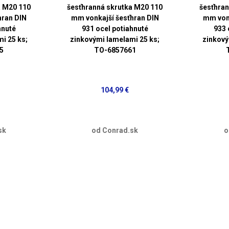
a M20 110
šesťhranná skrutka M20 110
šesťhran
hran DIN
mm vonkajší šesťhran DIN
mm vonk
hnuté
931 ocel potiahnuté
933 
i 25 ks;
zinkovými lamelami 25 ks;
zinkový
5
TO-6857661
104,99 €
sk
od Conrad.sk
o