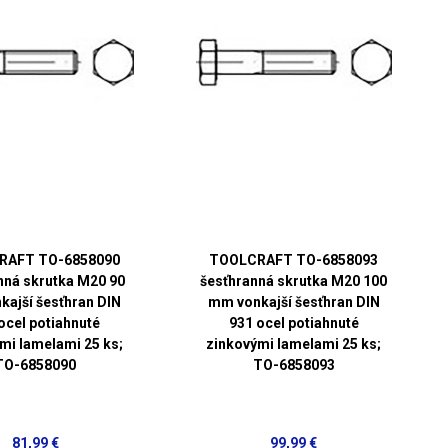
RAFT TO-6858090
TOOLCRAFT TO-6858093
nná skrutka M20 90
šesťhranná skrutka M20 100
ajší šesťhran DIN
mm vonkajší šesťhran DIN
ocel potiahnuté
931 ocel potiahnuté
mi lamelami 25 ks;
zinkovými lamelami 25 ks;
TO-6858090
TO-6858093
81,99 €
99,99 €