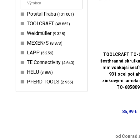
Posital Fraba
101 001
TOOLCRAFT
48 852
Weidmüller
9 328
MEXEN/S
8 873
LAPP
5 256
TOOLCRAFT TO-
šesťhranná skrutk
TE Connectivity
4 640
mm vonkajší šesť
HELU
3 869
931 ocel potia
zinkovými lamelam
PFERD TOOLS
2 956
TO-685809
85,99 €
od Conrad.