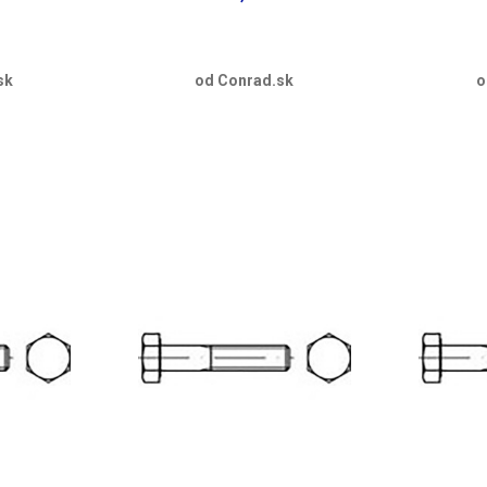
sk
od Conrad.sk
o