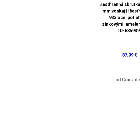
šesťhranná skrutk
mm vonkajší šesť
933 ocel potia
zinkovými lamelam
TO-685939
87,99 €
od Conrad.