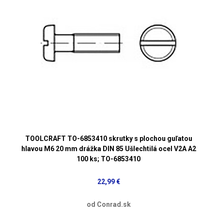
TOOLCRAFT TO-6853410 skrutky s plochou guľatou
hlavou M6 20 mm drážka DIN 85 Ušlechtilá ocel V2A A2
100 ks; TO-6853410
22,99 €
od Conrad.sk