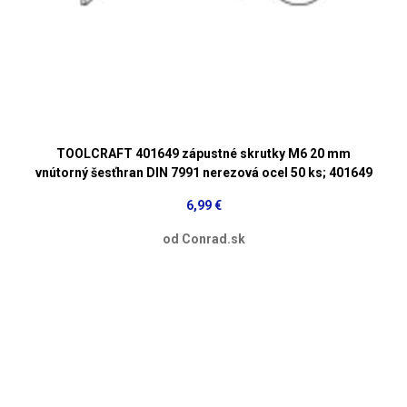
TOOLCRAFT 401649 zápustné skrutky M6 20 mm
vnútorný šesťhran DIN 7991 nerezová ocel 50 ks; 401649
6,99 €
od Conrad.sk