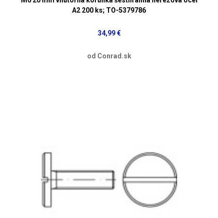
A2 200 ks; TO-5379786
34,99 €
od Conrad.sk