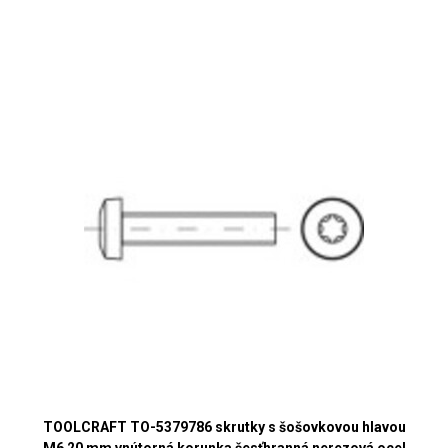
TOOLCRAFT TO-5379786 skrutky s šošovkovou hlavou
M6 20 mm vnútorná korunka šesťhranná nerezová ocel