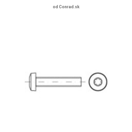
od Conrad.sk