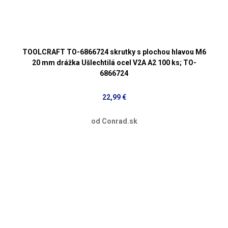
TOOLCRAFT TO-6866724 skrutky s plochou hlavou M6
20 mm drážka Ušlechtilá ocel V2A A2 100 ks; TO-
6866724
22,99 €
od Conrad.sk