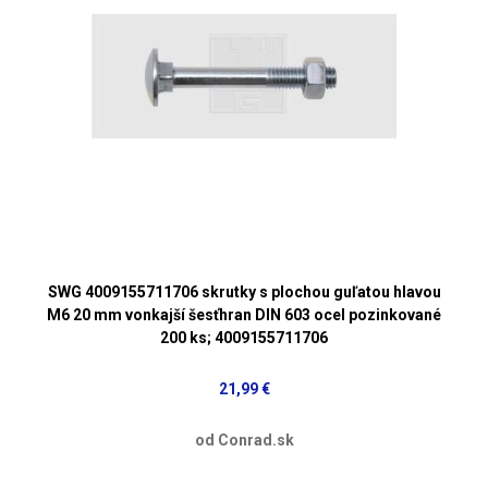
SWG 4009155711706 skrutky s plochou guľatou hlavou
M6 20 mm vonkajší šesťhran DIN 603 ocel pozinkované
200 ks; 4009155711706
21,99 €
od Conrad.sk