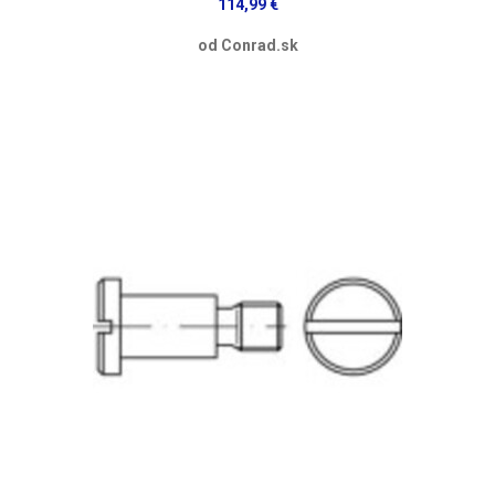
114,99 €
od Conrad.sk