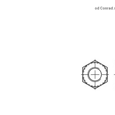
od Conrad.