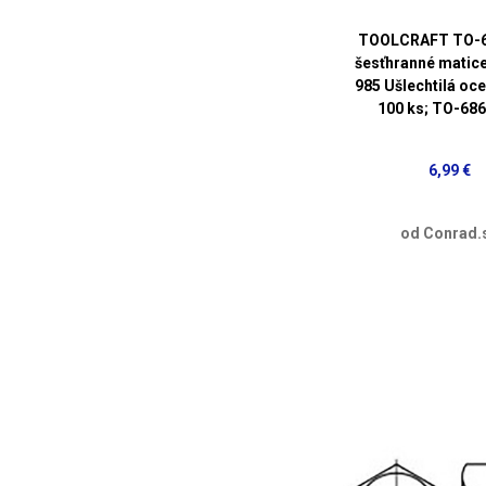
TOOLCRAFT TO-
šesťhranné matic
985 Ušlechtilá oce
100 ks; TO-68
6,99 €
od Conrad.