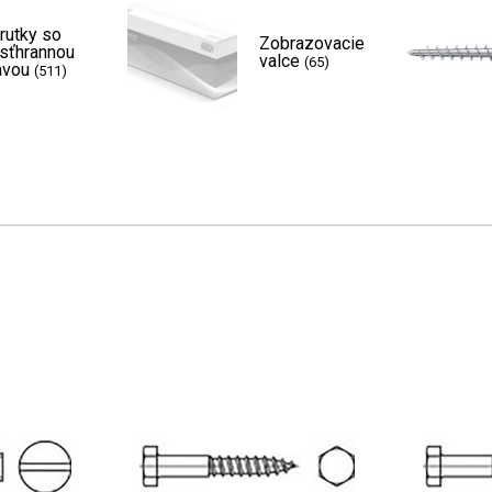
rutky so
Zobrazovacie
sťhrannou
valce
(65)
avou
(511)