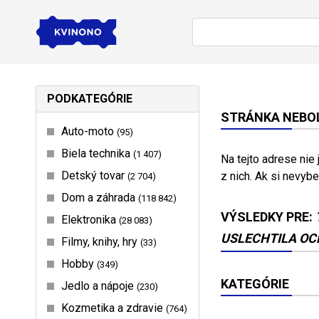
PODKATEGÓRIE
STRÁNKA NEBOL
Auto-moto
95
Biela technika
1 407
Na tejto adrese nie
Detský tovar
z nich. Ak si nevybe
2 704
Dom a záhrada
118 842
VÝSLEDKY PRE:
Elektronika
28 083
USLECHTILA OCE
Filmy, knihy, hry
33
Hobby
349
KATEGÓRIE
Jedlo a nápoje
230
Kozmetika a zdravie
764