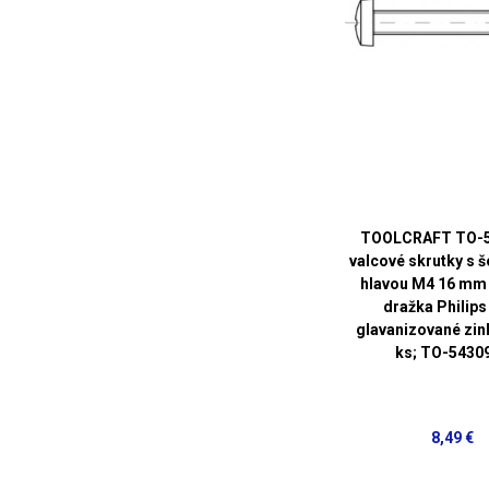
TOOLCRAFT TO-
valcové skrutky s 
hlavou M4 16 mm 
dražka Philips
glavanizované zi
ks; TO-5430
8,49 €