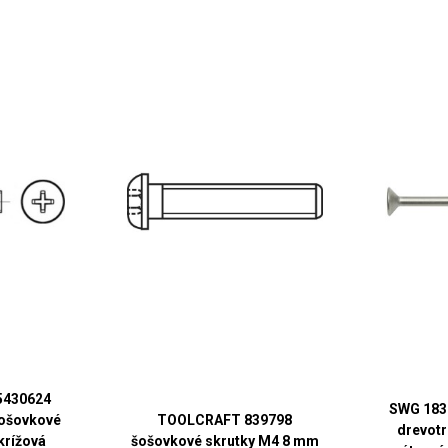
5430624
SWG 183
šošovkové
TOOLCRAFT 839798
drevot
krížová
šošovkové skrutky M4 8 mm