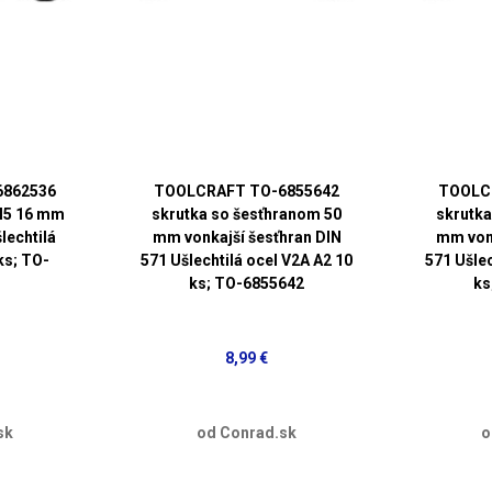
6862536
TOOLCRAFT TO-6855642
TOOLC
M5 16 mm
skrutka so šesťhranom 50
skrutka
lechtilá
mm vonkajší šesťhran DIN
mm vonk
ks; TO-
571 Ušlechtilá ocel V2A A2 10
571 Ušlec
ks; TO-6855642
ks
8,99 €
sk
od Conrad.sk
o