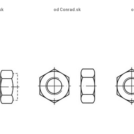
sk
od Conrad.sk
o