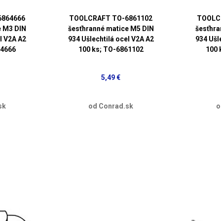
6864666
TOOLCRAFT TO-6861102
TOOLC
e M3 DIN
šesťhranné matice M5 DIN
šesťhra
l V2A A2
934 Ušlechtilá ocel V2A A2
934 Ušl
64666
100 ks; TO-6861102
100 
5,49 €
sk
od Conrad.sk
o