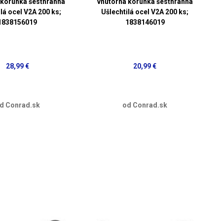
 korunka šesťhranná
vnútorná korunka šesťhranná
lá ocel V2A 200 ks;
Ušlechtilá ocel V2A 200 ks;
1838156019
1838146019
28,99 €
20,99 €
d Conrad.sk
od Conrad.sk