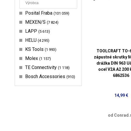
Posital Fraba
101 059
MEXEN/S
7 824
LAPP
5 613
HELU
4 295
KS Tools
1 993
TOOLCRAFT TO-
zápustné skrutky 
Molex
1 157
drážka DIN 963 Uš
TE Connectivity
1 118
ocel V2A A2 200 
6862536
Bosch Accessories
910
14,99 €
od Conrad.