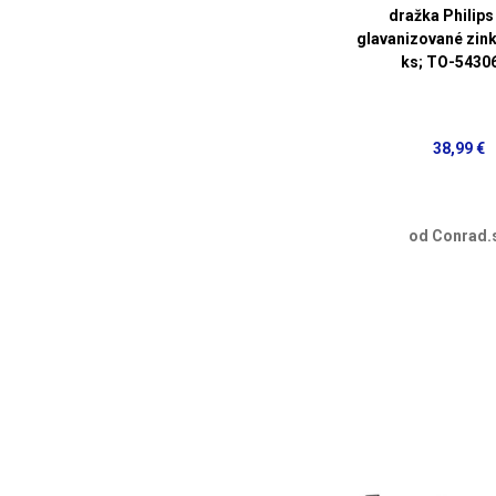
dražka Philips
glavanizované zin
ks; TO-5430
38,99 €
od Conrad.