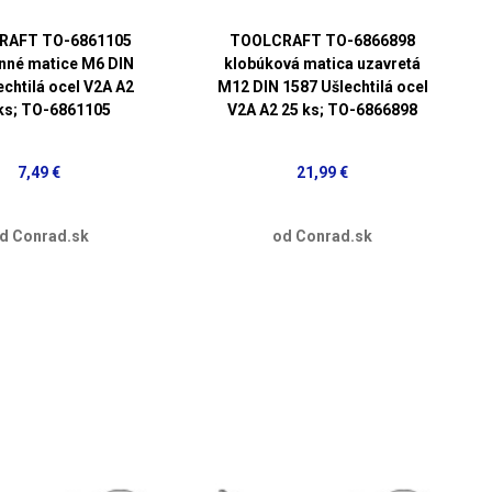
RAFT TO-6861105
TOOLCRAFT TO-6866898
nné matice M6 DIN
klobúková matica uzavretá
echtilá ocel V2A A2
M12 DIN 1587 Ušlechtilá ocel
ks; TO-6861105
V2A A2 25 ks; TO-6866898
7,49 €
21,99 €
d Conrad.sk
od Conrad.sk