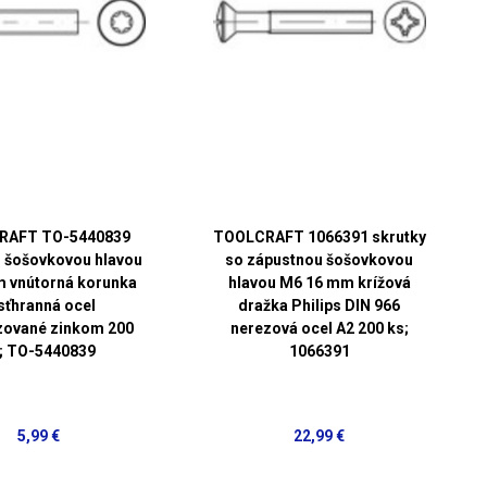
RAFT TO-5440839
TOOLCRAFT 1066391 skrutky
s šošovkovou hlavou
so zápustnou šošovkovou
 vnútorná korunka
hlavou M6 16 mm krížová
sťhranná ocel
dražka Philips DIN 966
zované zinkom 200
nerezová ocel A2 200 ks;
; TO-5440839
1066391
5,99 €
22,99 €