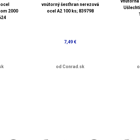
vnútorná
 ocel
vnútorný šesťhran nerezová
Ušlechti
kom 2000
ocel A2 100 ks; 839798
624
7,49 €
sk
od Conrad.sk
o