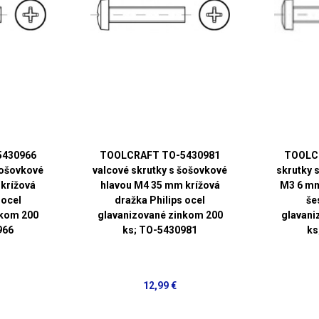
5430966
TOOLCRAFT TO-5430981
TOOLC
šošovkové
valcové skrutky s šošovkové
skrutky 
krížová
hlavou M4 35 mm krížová
M3 6 mm
 ocel
dražka Philips ocel
še
nkom 200
glavanizované zinkom 200
glavani
966
ks; TO-5430981
ks
12,99 €