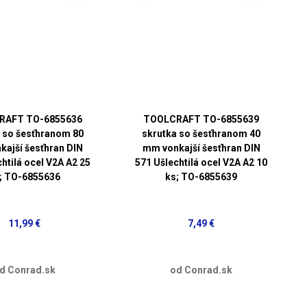
RAFT TO-6855636
TOOLCRAFT TO-6855639
 so šesťhranom 80
skrutka so šesťhranom 40
ajší šesťhran DIN
mm vonkajší šesťhran DIN
htilá ocel V2A A2 25
571 Ušlechtilá ocel V2A A2 10
; TO-6855636
ks; TO-6855639
11,99 €
7,49 €
d Conrad.sk
od Conrad.sk