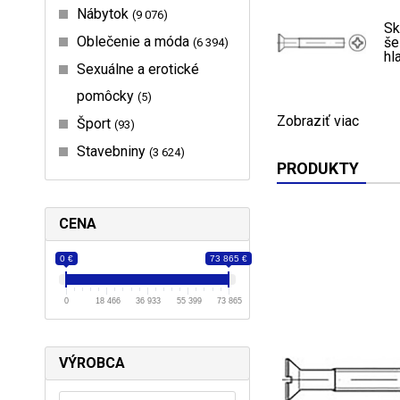
Nábytok
9 076
Sk
Oblečenie a móda
še
6 394
hl
Sexuálne a erotické
pomôcky
5
Zobraziť viac
Šport
93
Stavebniny
3 624
PRODUKTY
CENA
0 €
73 865 €
0
18 466
36 933
55 399
73 865
VÝROBCA