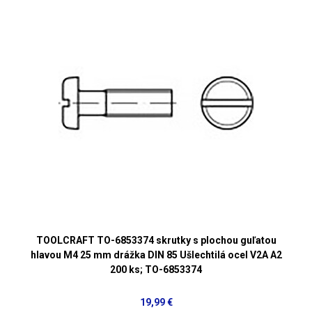
TOOLCRAFT TO-6853374 skrutky s plochou guľatou
hlavou M4 25 mm drážka DIN 85 Ušlechtilá ocel V2A A2
200 ks; TO-6853374
19,99 €