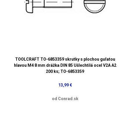
TOOLCRAFT TO-6853359 skrutky s plochou guľatou
hlavou M4 8 mm drážka DIN 85 Ušlechtilá ocel V2A A2
200 ks; TO-6853359
13,99 €
od Conrad.sk