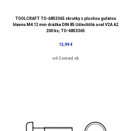
TOOLCRAFT TO-6853365 skrutky s plochou guľatou
hlavou M4 12 mm drážka DIN 85 Ušlechtilá ocel V2A A2
200 ks; TO-6853365
13,99 €
od Conrad.sk