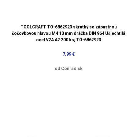
TOOLCRAFT TO-6862923 skrutky so zápustnou
šošovkovou hlavou M4 10 mm drážka DIN 964 Ušlechtilá
ocel V2A A2 200 ks; TO-6862923
7,99 €
od Conrad.sk