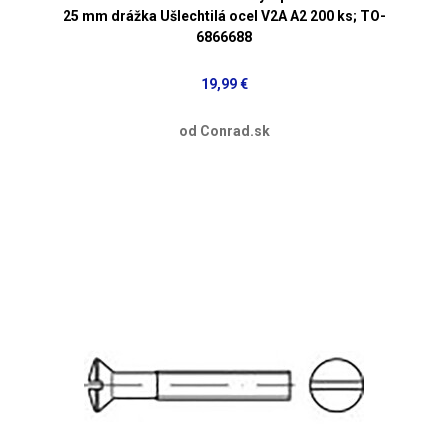
25 mm drážka Ušlechtilá ocel V2A A2 200 ks; TO-
6866688
19,99 €
od Conrad.sk