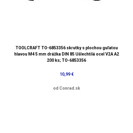
TOOLCRAFT TO-6853356 skrutky s plochou guľatou
hlavou M4 5 mm drážka DIN 85 Ušlechtilá ocel V2A A2
200 ks; TO-6853356
10,99 €
od Conrad.sk