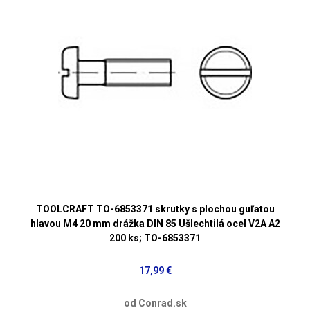
TOOLCRAFT TO-6853371 skrutky s plochou guľatou
hlavou M4 20 mm drážka DIN 85 Ušlechtilá ocel V2A A2
200 ks; TO-6853371
17,99 €
od Conrad.sk