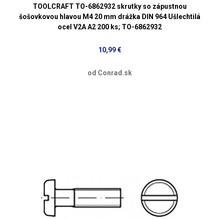
TOOLCRAFT TO-6862932 skrutky so zápustnou
šošovkovou hlavou M4 20 mm drážka DIN 964 Ušlechtilá
ocel V2A A2 200 ks; TO-6862932
10,99 €
od Conrad.sk