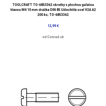
TOOLCRAFT TO-6853362 skrutky s plochou guľatou
hlavou M4 10 mm drážka DIN 85 Ušlechtilá ocel V2A A2
200 ks; TO-6853362
12,99 €
od Conrad.sk