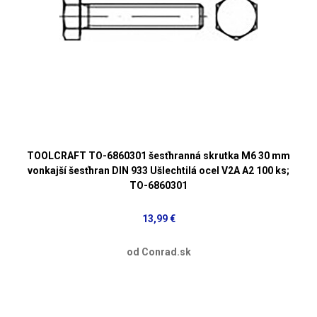
TOOLCRAFT TO-6860301 šesťhranná skrutka M6 30 mm
vonkajší šesťhran DIN 933 Ušlechtilá ocel V2A A2 100 ks;
TO-6860301
13,99 €
od Conrad.sk