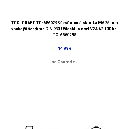
TOOLCRAFT TO-6860298 šesťhranná skrutka M6 25 mm
vonkajší šesťhran DIN 933 Ušlechtilá ocel V2A A2 100 ks;
TO-6860298
14,99 €
od Conrad.sk