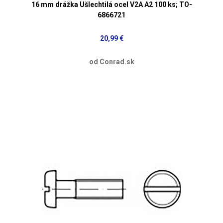
16 mm drážka Ušlechtilá ocel V2A A2 100 ks; TO-
6866721
20,99 €
od Conrad.sk