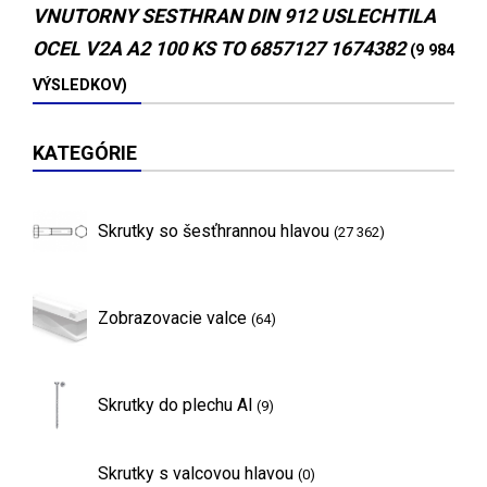
VNUTORNY SESTHRAN DIN 912 USLECHTILA
OCEL V2A A2 100 KS TO 6857127 1674382
(9 984
VÝSLEDKOV)
KATEGÓRIE
Skrutky so šesťhrannou hlavou
(27 362)
Zobrazovacie valce
(64)
Skrutky do plechu Al
(9)
Skrutky s valcovou hlavou
(0)