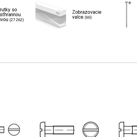
rutky so
Zobrazovacie
sťhrannou
valce
(60)
avou
(27 262)