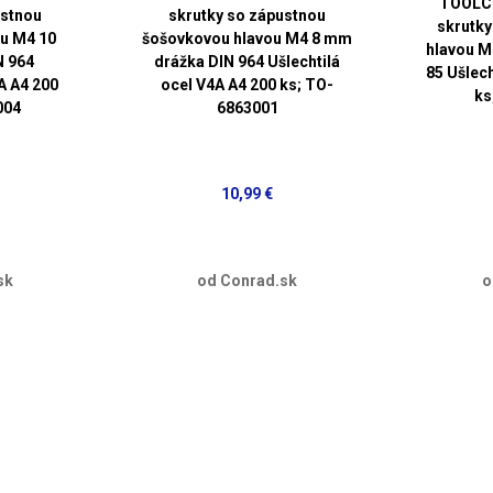
TOOLC
ustnou
skrutky so zápustnou
skrutky
u M4 10
šošovkovou hlavou M4 8 mm
hlavou M
N 964
drážka DIN 964 Ušlechtilá
85 Ušlech
A A4 200
ocel V4A A4 200 ks; TO-
ks
004
6863001
10,99 €
sk
od Conrad.sk
o