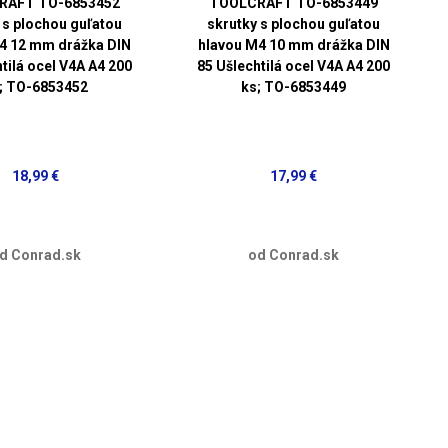
RAFT TO-6853452
TOOLCRAFT TO-6853449
 s plochou guľatou
skrutky s plochou guľatou
4 12 mm drážka DIN
hlavou M4 10 mm drážka DIN
tilá ocel V4A A4 200
85 Ušlechtilá ocel V4A A4 200
; TO-6853452
ks; TO-6853449
18,99 €
17,99 €
d Conrad.sk
od Conrad.sk