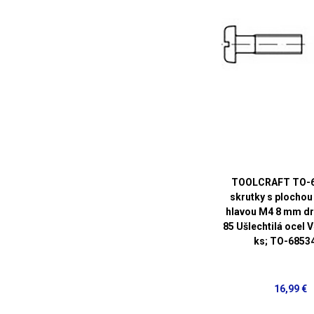
TOOLCRAFT TO-
skrutky s plochou
hlavou M4 8 mm dr
85 Ušlechtilá ocel 
ks; TO-6853
16,99 €