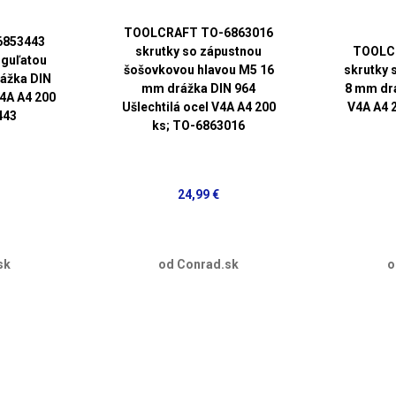
TOOLCRAFT TO-6863016
6853443
skrutky so zápustnou
TOOLC
 guľatou
šošovkovou hlavou M5 16
skrutky 
ážka DIN
mm drážka DIN 964
8 mm drá
V4A A4 200
Ušlechtilá ocel V4A A4 200
V4A A4 
443
ks; TO-6863016
24,99 €
sk
od Conrad.sk
o