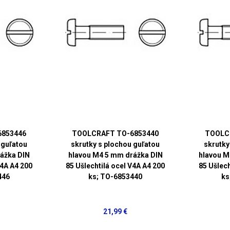
6853446
TOOLCRAFT TO-6853440
TOOLC
 guľatou
skrutky s plochou guľatou
skrutky
ážka DIN
hlavou M4 5 mm drážka DIN
hlavou M
V4A A4 200
85 Ušlechtilá ocel V4A A4 200
85 Ušlech
446
ks; TO-6853440
ks
21,99 €