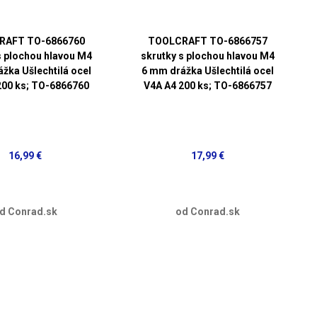
RAFT TO-6866760
TOOLCRAFT TO-6866757
s plochou hlavou M4
skrutky s plochou hlavou M4
žka Ušlechtilá ocel
6 mm drážka Ušlechtilá ocel
200 ks; TO-6866760
V4A A4 200 ks; TO-6866757
16,99 €
17,99 €
d Conrad.sk
od Conrad.sk