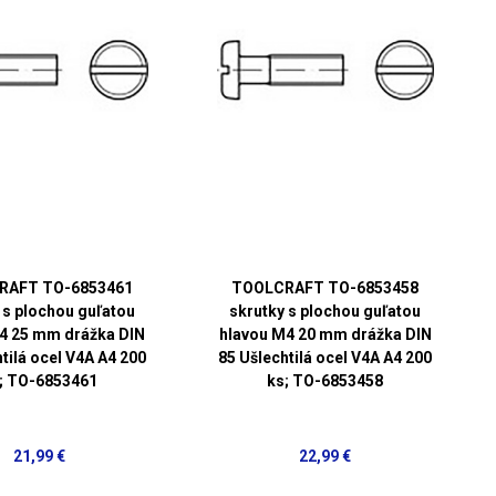
RAFT TO-6853461
TOOLCRAFT TO-6853458
 s plochou guľatou
skrutky s plochou guľatou
4 25 mm drážka DIN
hlavou M4 20 mm drážka DIN
tilá ocel V4A A4 200
85 Ušlechtilá ocel V4A A4 200
; TO-6853461
ks; TO-6853458
21,99 €
22,99 €