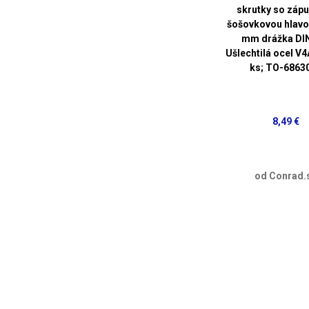
skrutky so záp
šošovkovou hlavo
mm drážka DI
Ušlechtilá ocel V4
ks; TO-6863
8,49 €
od Conrad.