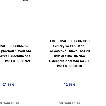
TOOLCRAFT TO-6863010
RAFT TO-6866769
skrutky so zápustnou
s plochou hlavou M4
šošovkovou hlavou M4 20
ážka Ušlechtilá ocel
mm drážka DIN 964
200 ks; TO-6866769
Ušlechtilá ocel V4A A4 200
ks; TO-6863010
21,99 €
12,99 €
d Conrad.sk
od Conrad.sk