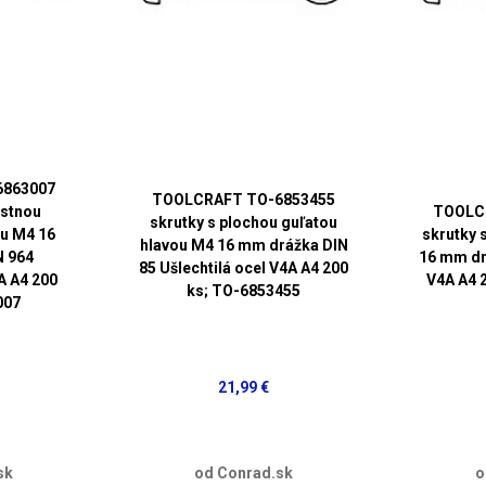
6863007
TOOLCRAFT TO-6853455
ustnou
TOOLC
skrutky s plochou guľatou
u M4 16
skrutky 
hlavou M4 16 mm drážka DIN
N 964
16 mm dr
85 Ušlechtilá ocel V4A A4 200
A A4 200
V4A A4 
ks; TO-6853455
007
21,99 €
sk
od Conrad.sk
o