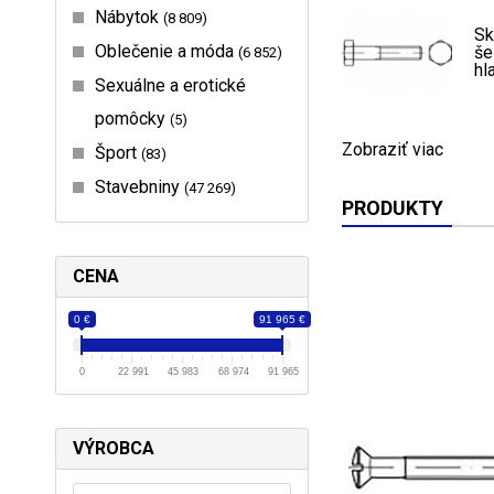
Nábytok
8 809
Sk
Oblečenie a móda
še
6 852
hl
Sexuálne a erotické
pomôcky
5
Zobraziť viac
Šport
83
Stavebniny
47 269
PRODUKTY
CENA
0 €
91 965 €
0
22 991
45 983
68 974
91 965
VÝROBCA