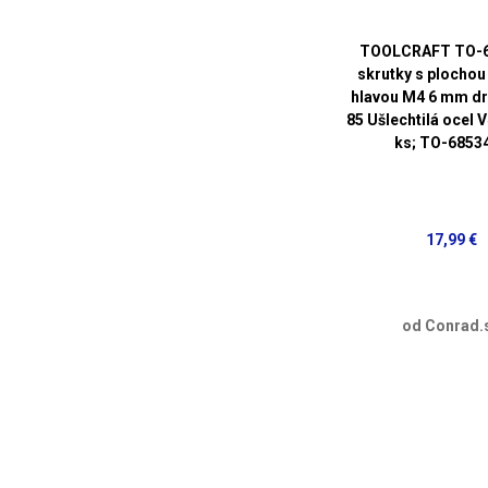
TOOLCRAFT TO-
skrutky s plochou
hlavou M4 6 mm dr
85 Ušlechtilá ocel 
ks; TO-6853
17,99 €
od Conrad.