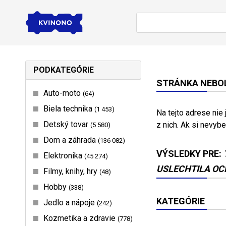
PODKATEGÓRIE
STRÁNKA NEBOL
Auto-moto
64
Biela technika
1 453
Na tejto adrese nie
Detský tovar
z nich. Ak si nevybe
5 580
Dom a záhrada
136 082
VÝSLEDKY PRE:
Elektronika
45 274
USLECHTILA OCE
Filmy, knihy, hry
48
Hobby
338
KATEGÓRIE
Jedlo a nápoje
242
Kozmetika a zdravie
778