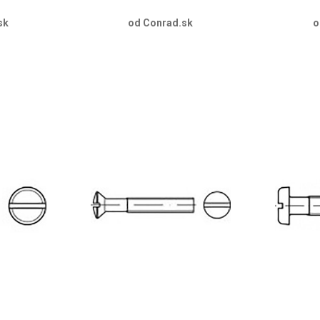
sk
od Conrad.sk
o