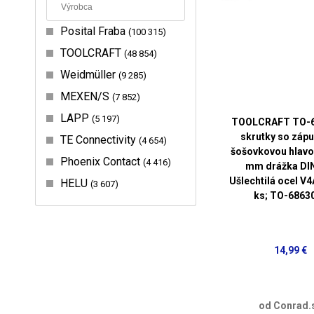
Posital Fraba
100 315
TOOLCRAFT
48 854
Weidmüller
9 285
MEXEN/S
7 852
LAPP
5 197
TOOLCRAFT TO-
skrutky so záp
TE Connectivity
4 654
šošovkovou hlavo
Phoenix Contact
4 416
mm drážka DI
Ušlechtilá ocel V4
HELU
3 607
ks; TO-6863
14,99 €
od Conrad.