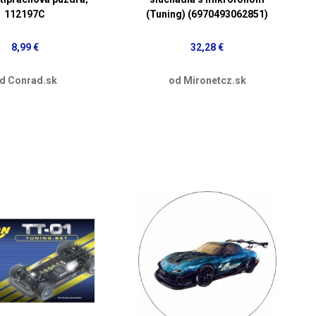
112197C
(Tuning) (6970493062851)
8,99 €
32,28 €
d Conrad.sk
od Mironetcz.sk