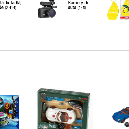
tá, lietadlá,
Kamery do
de
auta
(2 414)
(245)