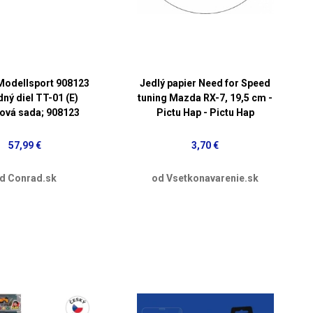
Modellsport 908123
Jedlý papier Need for Speed
ný diel TT-01 (E)
tuning Mazda RX-7, 19,5 cm -
ová sada; 908123
Pictu Hap - Pictu Hap
57,99 €
3,70 €
d Conrad.sk
od Vsetkonavarenie.sk