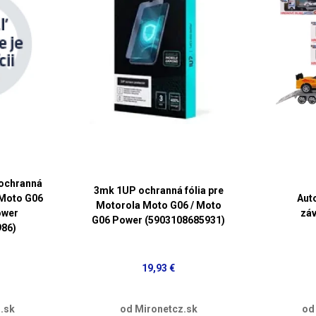
 ochranná
3mk 1UP ochranná fólia pre
 Moto G06
Aut
Motorola Moto G06 / Moto
ower
zá
G06 Power (5903108685931)
986)
19,93 €
.sk
od Mironetcz.sk
od