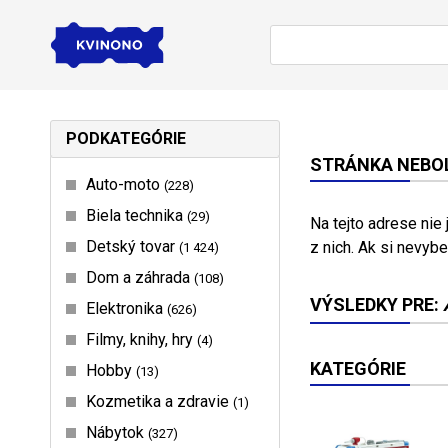
PODKATEGÓRIE
STRÁNKA NEBOL
Auto-moto
228
Biela technika
29
Na tejto adrese nie
Detský tovar
z nich. Ak si nevybe
1 424
Dom a záhrada
108
VÝSLEDKY PRE:
Elektronika
626
Filmy, knihy, hry
4
KATEGÓRIE
Hobby
13
Kozmetika a zdravie
1
Nábytok
327