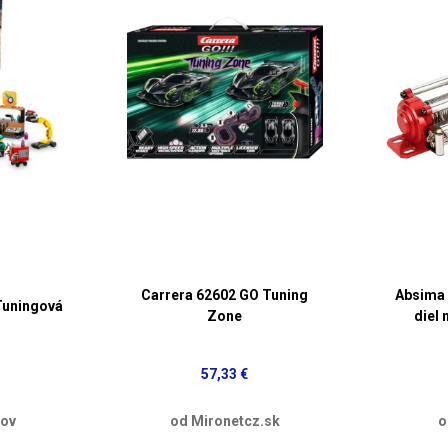
Carrera 62602 GO Tuning
Absima 
Tuningová
Zone
diel 
57,33 €
dov
od Mironetcz.sk
o