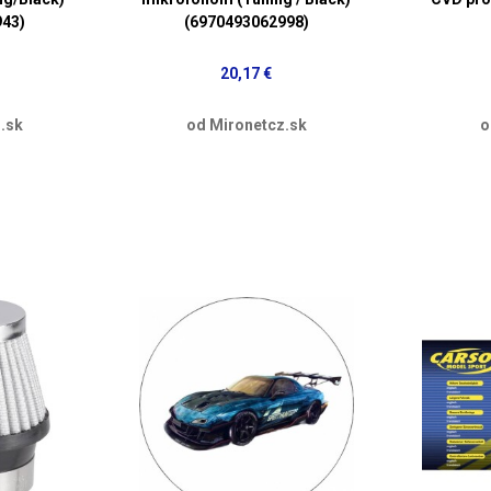
943)
(6970493062998)
20,17 €
.sk
od Mironetcz.sk
o