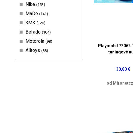
Nike
153
MaDe
141
3MK
120
Befado
104
Motorola
98
Playmobil 72062 
Alltoys
88
tuningové a
30,80 €
od Mironetcz