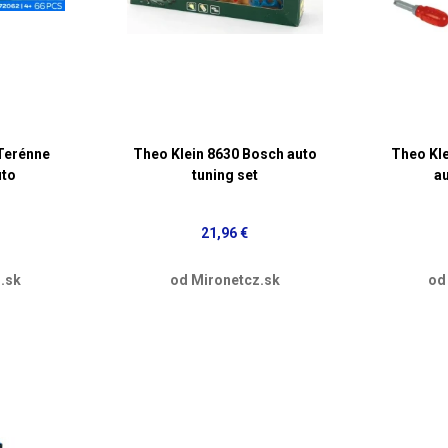
Terénne
Theo Klein 8630 Bosch auto
Theo Kle
uto
tuning set
au
21,96 €
.sk
od Mironetcz.sk
od