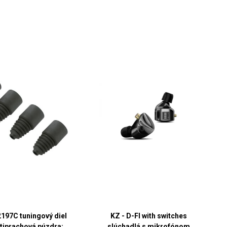
2197C tuningový diel
KZ - D-FI with switches
tiprachová púzdra;
slúchadlá s mikrofónom