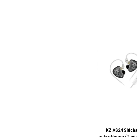
KZ AS24 Slúcha
mikrofónom (Tunin