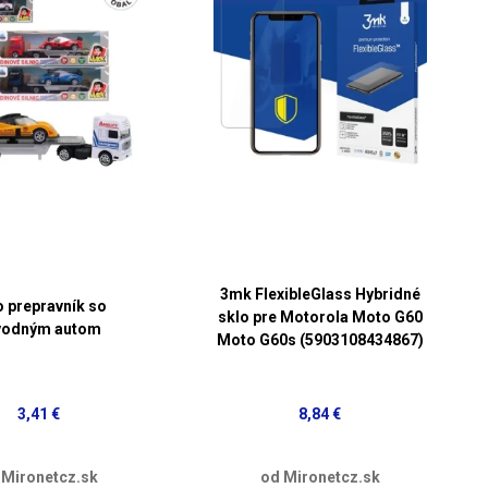
3mk FlexibleGlass Hybridné
o prepravník so
sklo pre Motorola Moto G60
vodným autom
Moto G60s (5903108434867)
3,41 €
8,84 €
 Mironetcz.sk
od Mironetcz.sk