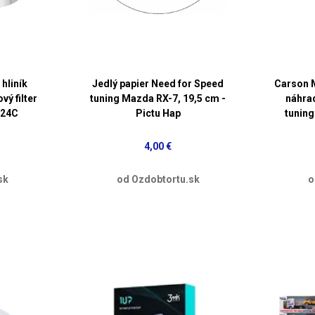
 hliník
Jedlý papier Need for Speed
Carson 
ý filter
tuning Mazda RX-7, 19,5 cm -
náhrad
224C
Pictu Hap
tuning
4,00 €
sk
od Ozdobtortu.sk
o