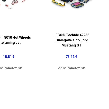
LEGO® Technic 42236
in 8010 Hot Wheels
Tuningové auto Ford
to tuning set
Mustang GT
18,81 €
75,12 €
 Mironetcz.sk
od Mironetcz.sk