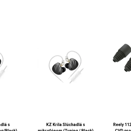
dlá s
KZ Krila Slúchadlá s
Reely 11
g/Black)
mikrofónom (Tuning / Black)
CVD pro