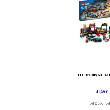
LEGO® City 60389 
41,39 €
od 2 obcho