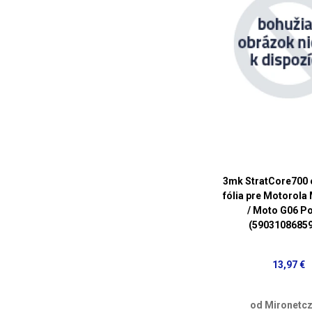
3mk StratCore700
fólia pre Motorola
/ Moto G06 P
(5903108685
13,97 €
od Mironetcz