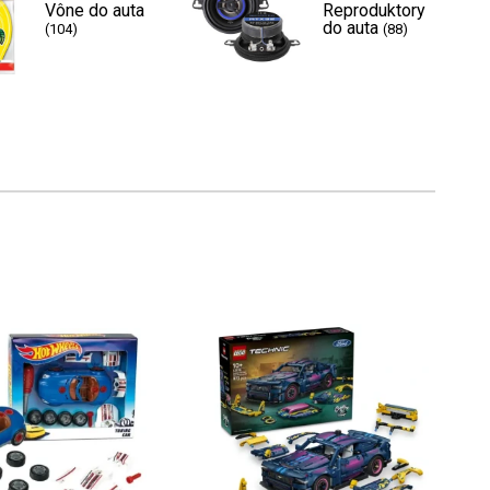
Vône do auta
Reproduktory
do auta
(104)
(88)