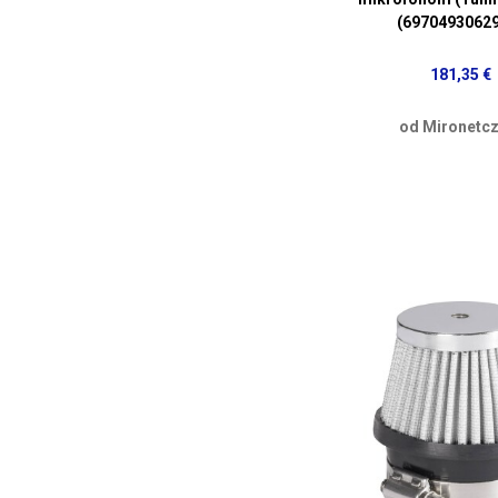
(6970493062
181,35 €
od Mironetcz