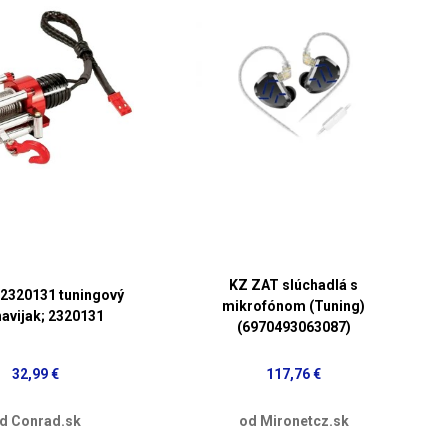
KZ ZAT slúchadlá s
2320131 tuningový
mikrofónom (Tuning)
navijak; 2320131
(6970493063087)
32,99 €
117,76 €
d Conrad.sk
od Mironetcz.sk