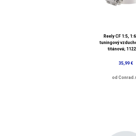
Reely CF 1:5, 1:6
tuningový vzduchov
titánová; 112
35,99 €
od Conrad.