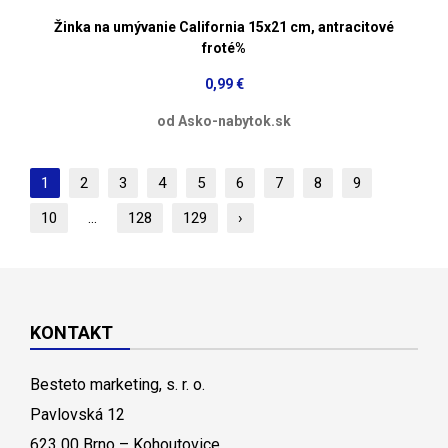
Žinka na umývanie California 15x21 cm, antracitové
froté%
0,99 €
od Asko-nabytok.sk
1
2
3
4
5
6
7
8
9
10
...
128
129
›
KONTAKT
Besteto marketing, s. r. o.
Pavlovská 12
623 00 Brno – Kohoutovice