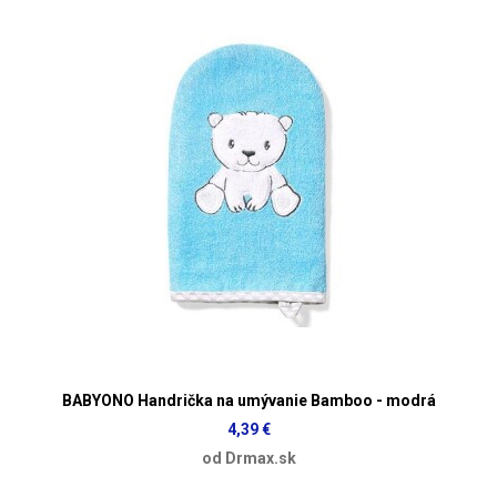
BABYONO Handrička na umývanie Bamboo - modrá
4,39 €
od Drmax.sk