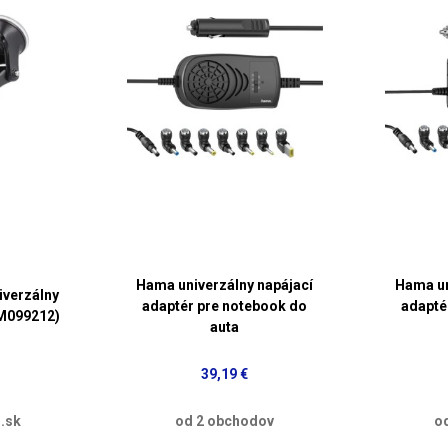
Hama univerzálny napájací
Hama un
iverzálny
adaptér pre notebook do
adapté
SM099212)
auta
39,19 €
.sk
od 2 obchodov
o