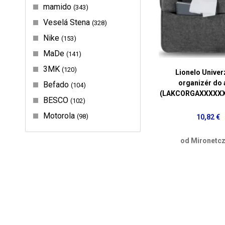
mamido
343
Veselá Stena
328
Nike
153
MaDe
141
3MK
120
Lionelo Univer
organizér do 
Befado
104
(LAKCORGAXXXXX
BESCO
102
Motorola
98
10,82 €
od Mironetcz