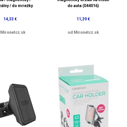
zálny / do mriežky
do auta (044016)
14,33 €
11,39 €
 Mironetcz.sk
od Mironetcz.sk