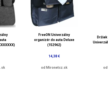
zálny
FreeON Univerzálny
Držiak 
auta
organizér do auta Deluxe
Univerzá
XXXXXXX)
(152962)
14,38 €
.sk
od Mironetcz.sk
od