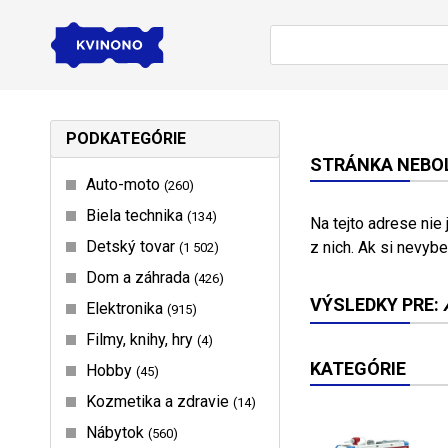
PODKATEGÓRIE
STRÁNKA NEBOL
Auto-moto
260
Biela technika
134
Na tejto adrese nie
Detský tovar
z nich. Ak si nevybe
1 502
Dom a záhrada
426
VÝSLEDKY PRE:
Elektronika
915
Filmy, knihy, hry
4
KATEGÓRIE
Hobby
45
Kozmetika a zdravie
14
Nábytok
560