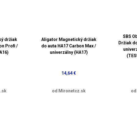
SBS Ob
ký držiak
Aligator Magnetický držiak
Držiak do
n Profi /
do auta HA17 Carbon Max /
univer
HA16)
univerzálny (HA17)
(TE
14,64 €
.sk
od Mironetcz.sk
od