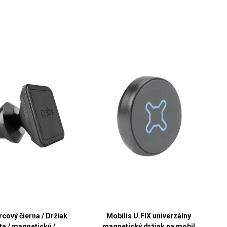
cový čierna / Držiak
Mobilis U.FIX univerzálny
ta / magnetický /
magnetický držiak na mobil