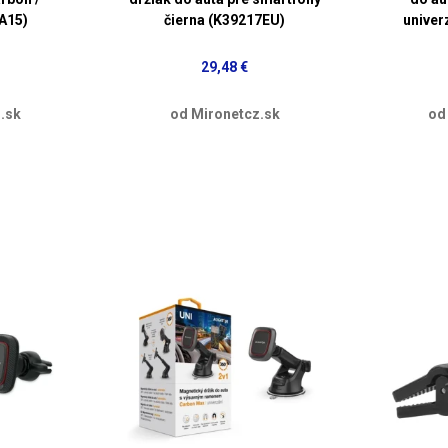
HA15)
čierna (K39217EU)
univer
29,48 €
.sk
od Mironetcz.sk
od