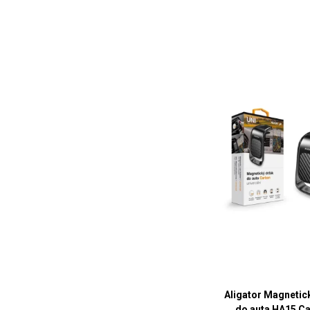
Aligator Magnetic
do auta HA15 Ca