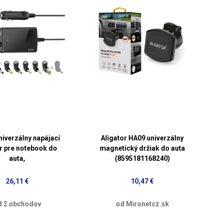
iverzálny napájací
Aligator HA09 univerzálny
r pre notebook do
magnetický držiak do auta
auta,
(8595181168240)
26,11 €
10,47 €
d 2 obchodov
od Mironetcz.sk