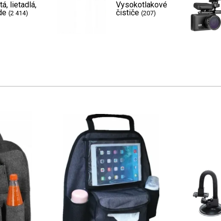
tá, lietadlá,
Vysokotlakové
de
čističe
(2 414)
(207)