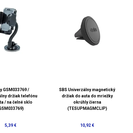
ty GSM033769 /
SBS Univerzálny magnetický
lny držiak telefónu
držiak do auta do mriežky
ta / na čelné sklo
okrúhly čierna
GSM033769)
(TESUPMAGMCLIP)
5,39 €
10,92 €