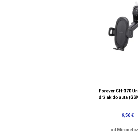
Forever CH-370 Un
držiak do auta (G
9,56 €
od Mironetcz