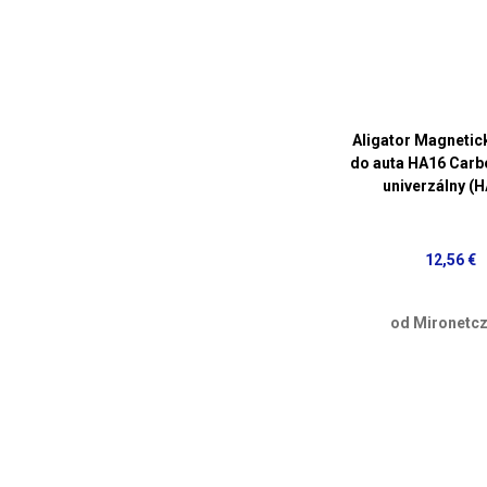
Aligator Magnetic
do auta HA16 Carbo
univerzálny (
12,56 €
od Mironetcz