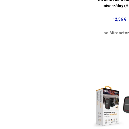
univerzálny (
12,56 €
od Mironetcz