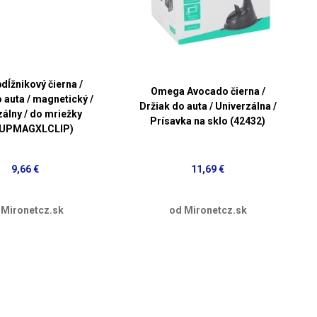
dĺžnikový čierna /
Omega Avocado čierna /
 auta / magnetický /
Držiak do auta / Univerzálna /
zálny / do mriežky
Prísavka na sklo (42432)
SUPMAGXLCLIP)
9,66 €
11,69 €
 Mironetcz.sk
od Mironetcz.sk