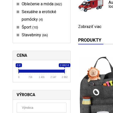
Au
Oblečenie a móda
662
lo
Sexuálne a erotické
pomôcky
4
Zobraziť viac
Šport
10
Stavebniny
66
PRODUKTY
CENA
0 €
2 862 €
0
716
1 431
2 147
2 862
VÝROBCA