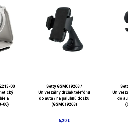
2213-00
Setty GSM019263 /
Set
netický
Univerzálny držiak telefónu
Univerzá
biela
do auta / na palubnú dosku
do au
3-00)
(GSM019263)
(
6,20 €