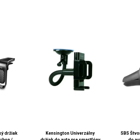
ký držiak
Kensington Univerzálny
SBS Štvor
rbon /
držiak do auta pre smartfóny
do au