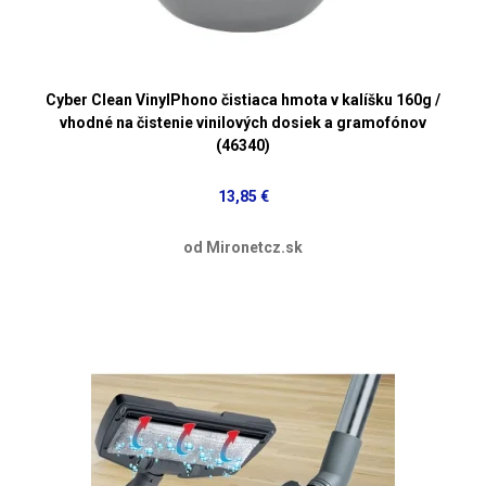
Cyber Clean VinylPhono čistiaca hmota v kalíšku 160g /
vhodné na čistenie vinilových dosiek a gramofónov
(46340)
13,85 €
od Mironetcz.sk