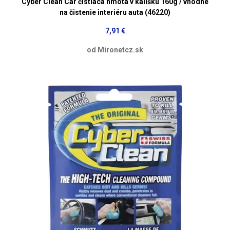
Cyber Clean Car čistiaca hmota v kalíšku 160g / vhodné
na čistenie interiéru auta (46220)
7,91 €
od Mironetcz.sk