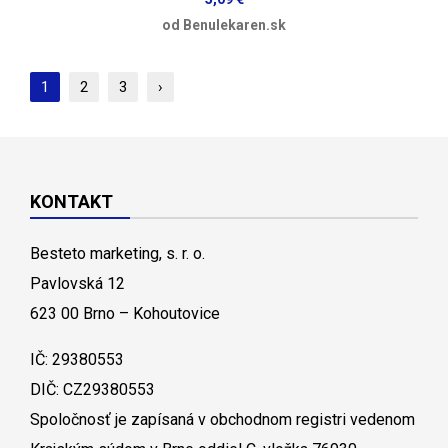
od Benulekaren.sk
1
2
3
›
KONTAKT
Besteto marketing, s. r. o.
Pavlovská 12
623 00 Brno – Kohoutovice
IČ: 29380553
DIČ: CZ29380553
Spoločnosť je zapísaná v obchodnom registri vedenom