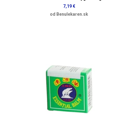
7,19 €
od Benulekaren.sk