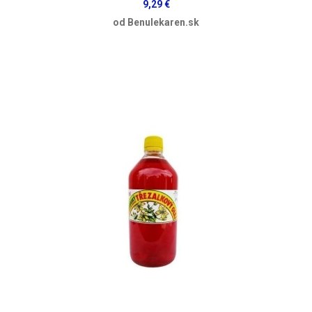
9,29 €
od Benulekaren.sk