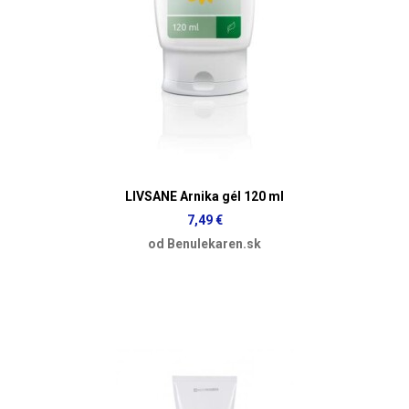
LIVSANE Arnika gél 120 ml
7,49 €
od Benulekaren.sk