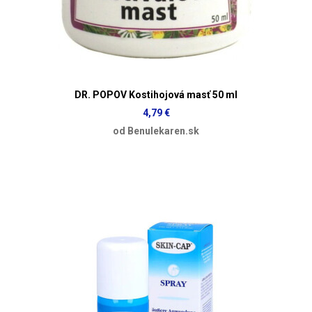
DR. POPOV Kostihojová masť 50 ml
4,79 €
od Benulekaren.sk