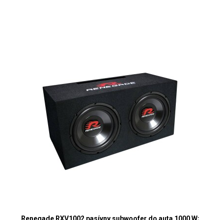
Renegade RXV1002 pasívny subwoofer do auta 1000 W;