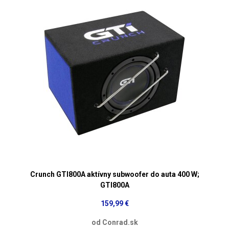
Crunch GTI800A aktívny subwoofer do auta 400 W;
GTI800A
159,99 €
od Conrad.sk