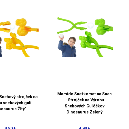
Mamido Snežkomat na Sneh
nehový strojček na
- Strojček na Výrobu
u snehových gulí
Snehových Guľôčkov
nosaurus Žltý'
Dinosaurus Zelený
4,90 €
4,90 €