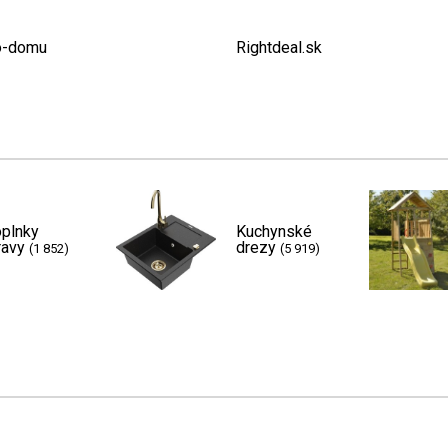
o-domu
Rightdeal.sk
plnky
Kuchynské
ravy
drezy
(1 852)
(5 919)