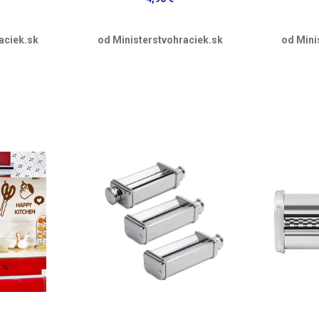
aciek.sk
od Ministerstvohraciek.sk
od Mini