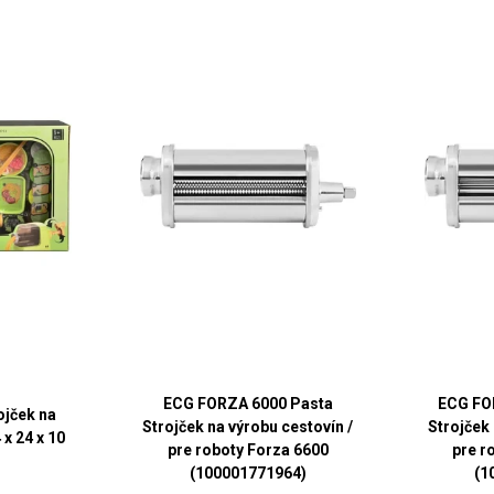
ECG FORZA 6000 Pasta
ECG FO
ojček na
Strojček na výrobu cestovín /
Strojček 
 x 24 x 10
pre roboty Forza 6600
pre r
(100001771964)
(1