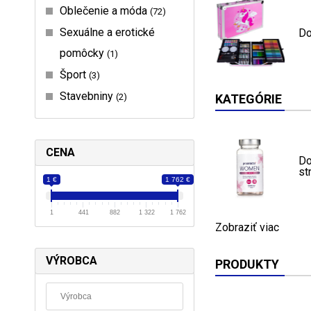
Oblečenie a móda
72
Sexuálne a erotické
D
pomôcky
1
Šport
3
Stavebniny
2
KATEGÓRIE
CENA
Do
st
1 €
1 762 €
1
441
882
1 322
1 762
Zobraziť viac
VÝROBCA
PRODUKTY