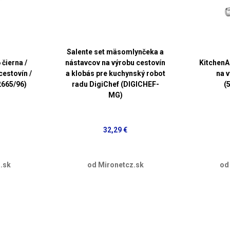
Salente set mäsomlynčeka a
čierna /
nástavcov na výrobu cestovín
KitchenA
cestovín /
a klobás pre kuchynský robot
na 
2665/96)
radu DigiChef (DIGICHEF-
(
MG)
32,29 €
.sk
od Mironetcz.sk
od