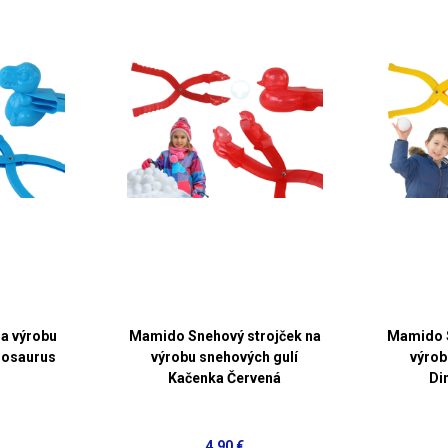
a výrobu
Mamido Snehový strojček na
Mamido S
nosaurus
výrobu snehových gulí
výrob
Kačenka Červená
Di
4,90 €