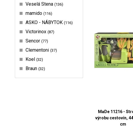
Veselá Stena
136
mamido
116
ASKO - NÁBYTOK
116
Victorinox
87
Sencor
77
Clementoni
37
Koel
32
Braun
32
MaDe 11216 - Str
výrobu cestovín, 44
cm