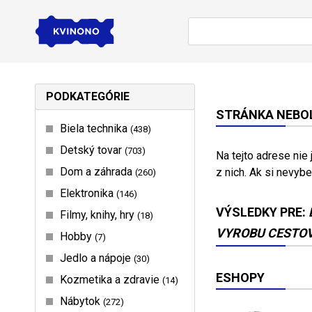
PODKATEGÓRIE
STRÁNKA NEBOL
Biela technika
438
Detský tovar
703
Na tejto adrese nie
Dom a záhrada
z nich. Ak si nevybe
260
Elektronika
146
VÝSLEDKY PRE:
Filmy, knihy, hry
18
VYROBU CESTO
Hobby
7
Jedlo a nápoje
30
ESHOPY
Kozmetika a zdravie
14
Nábytok
272