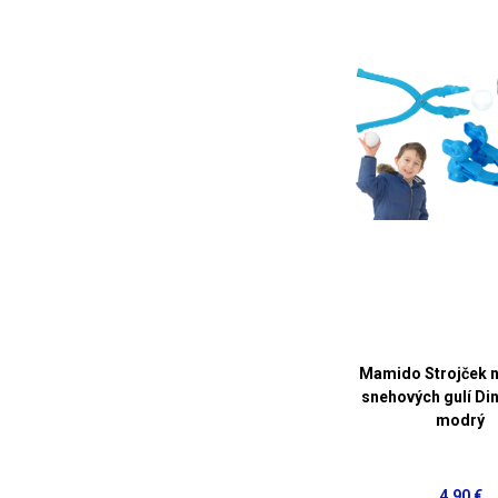
Mamido Strojček n
snehových gulí Di
modrý
4,90 €