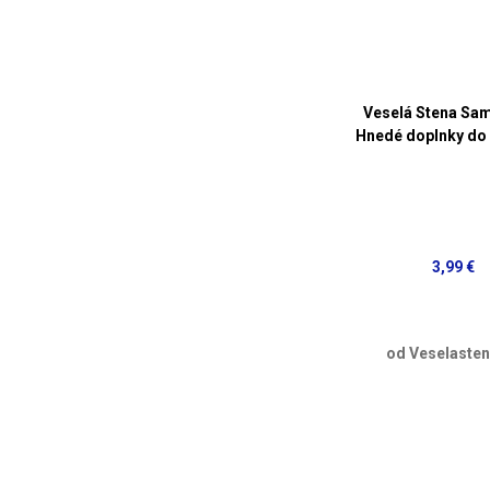
Veselá Stena Sa
Hnedé doplnky do
3,99 €
od Veselasten