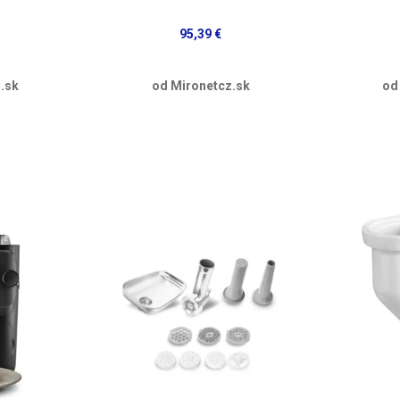
95,39 €
.sk
od Mironetcz.sk
od