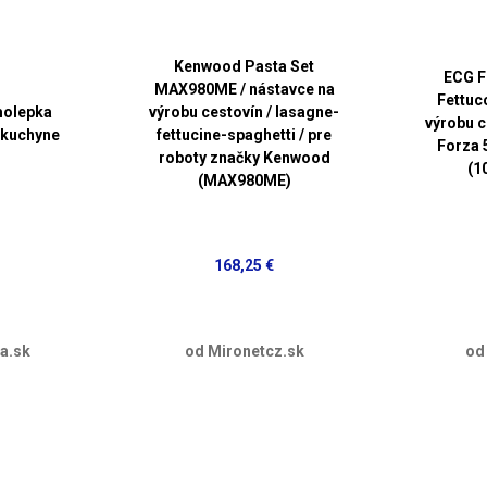
Kenwood Pasta Set
ECG F
MAX980ME / nástavce na
Fettuc
molepka
výrobu cestovín / lasagne-
výrobu c
 kuchyne
fettucine-spaghetti / pre
Forza 
roboty značky Kenwood
(1
(MAX980ME)
168,25 €
a.sk
od Mironetcz.sk
od