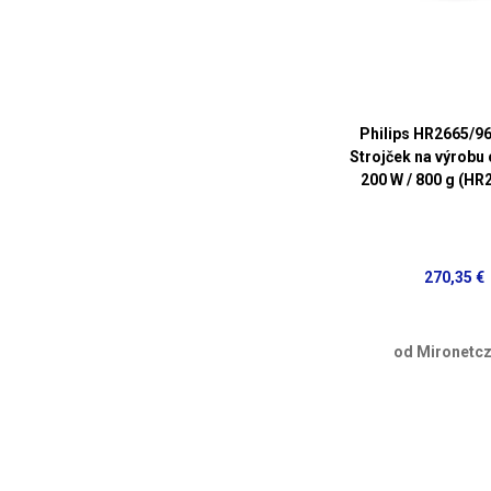
Philips HR2665/96 
Strojček na výrobu 
200 W / 800 g (HR
270,35 €
od Mironetcz