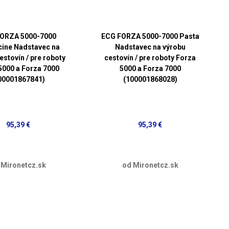
ORZA 5000-7000
ECG FORZA 5000-7000 Pasta
cine Nadstavec na
Nadstavec na výrobu
estovín / pre roboty
cestovín / pre roboty Forza
5000 a Forza 7000
5000 a Forza 7000
00001867841)
(100001868028)
95,39 €
95,39 €
 Mironetcz.sk
od Mironetcz.sk