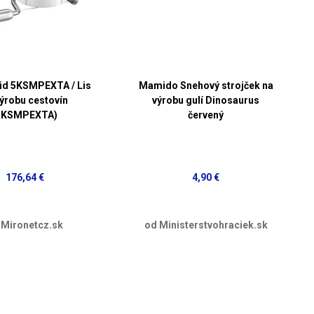
id 5KSMPEXTA / Lis
Mamido Snehový strojček na
výrobu cestovín
výrobu gulí Dinosaurus
5KSMPEXTA)
červený
176,64 €
4,90 €
 Mironetcz.sk
od Ministerstvohraciek.sk