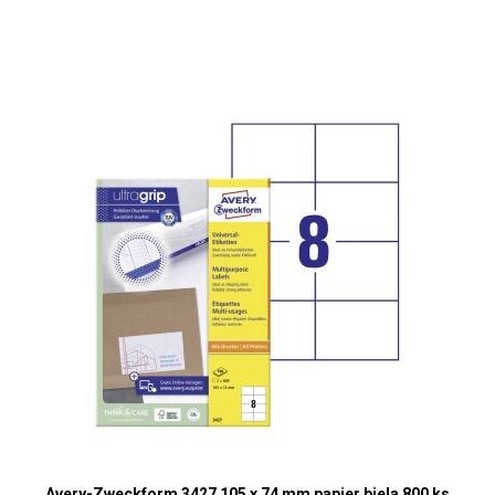
Avery-Zweckform 3427 105 x 74 mm papier biela 800 ks