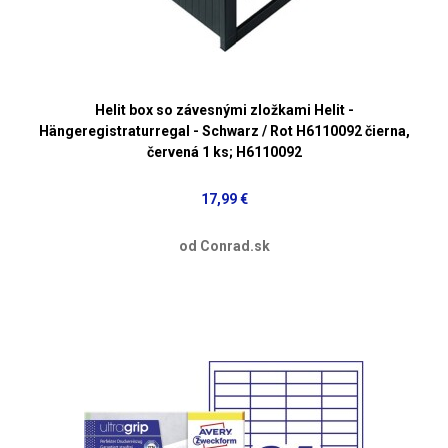
Helit box so závesnými zložkami Helit -
Hängeregistraturregal - Schwarz / Rot H6110092 čierna,
červená 1 ks; H6110092
17,99 €
od Conrad.sk