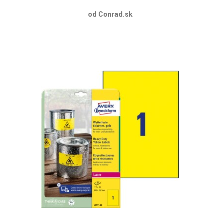
od Conrad.sk