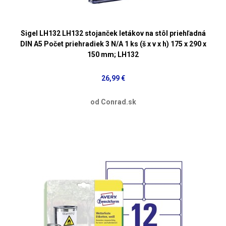
Sigel LH132 LH132 stojanček letákov na stôl priehľadná
DIN A5 Počet priehradiek 3 N/A 1 ks (š x v x h) 175 x 290 x
150 mm; LH132
26,99 €
od Conrad.sk