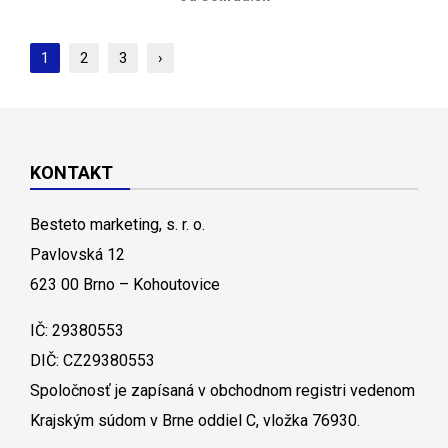
1
2
3
›
KONTAKT
Besteto marketing, s. r. o.
Pavlovská 12
623 00 Brno – Kohoutovice
IČ: 29380553
DIČ: CZ29380553
Spoločnosť je zapísaná v obchodnom registri vedenom
Krajským súdom v Brne oddiel C, vložka 76930.