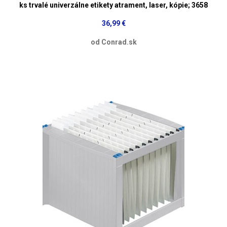
ks trvalé univerzálne etikety atrament, laser, kópie; 3658
36,99 €
od Conrad.sk