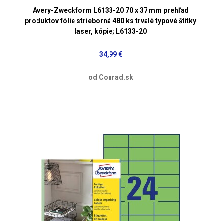
Avery-Zweckform L6133-20 70 x 37 mm prehľad
produktov fólie strieborná 480 ks trvalé typové štítky
laser, kópie; L6133-20
34,99 €
od Conrad.sk