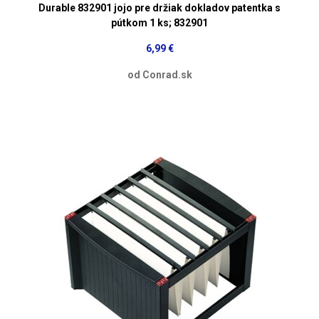
Durable 832901 jojo pre držiak dokladov patentka s
pútkom 1 ks; 832901
6,99 €
od Conrad.sk