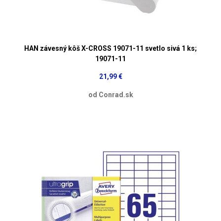
HAN závesný kôš X-CROSS 19071-11 svetlo sivá 1 ks;
19071-11
21,99 €
od Conrad.sk