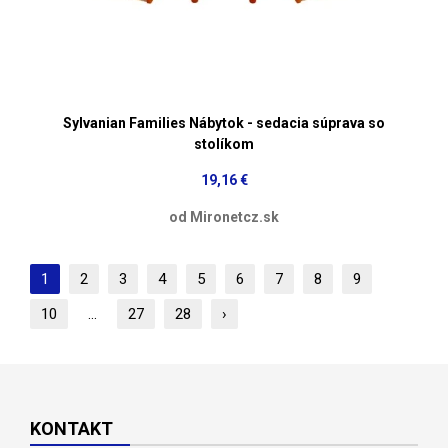
Sylvanian Families Nábytok - sedacia súprava so
stolíkom
19,16 €
od Mironetcz.sk
1
2
3
4
5
6
7
8
9
10
...
27
28
›
KONTAKT