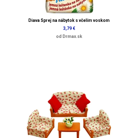
Diava Sprej na nábytok s včelím voskom
3,79 €
od Drmax.sk