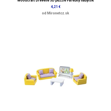
Woodcraft Drevené 3D puzzle Farebný nábytok
4,21 €
od Mironetcz.sk