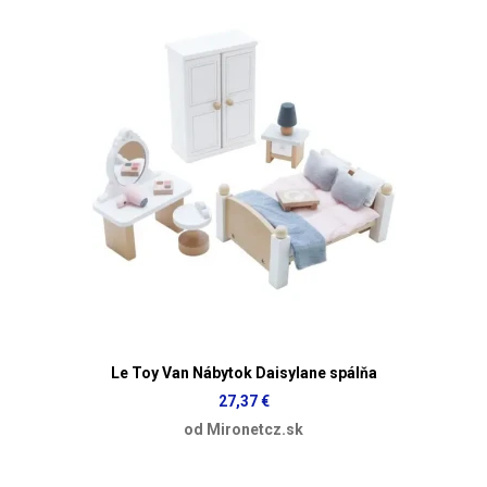
Le Toy Van Nábytok Daisylane spálňa
27,37 €
od Mironetcz.sk