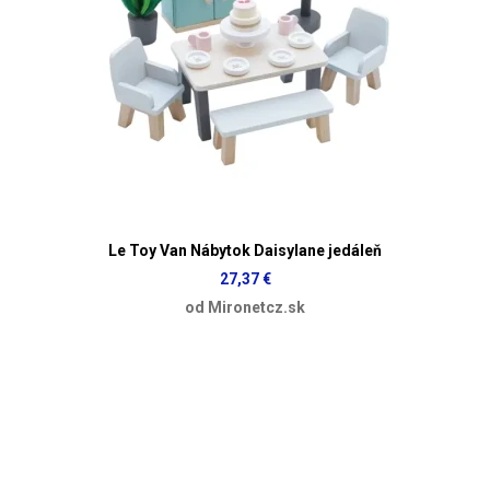
Le Toy Van Nábytok Daisylane jedáleň
27,37 €
od Mironetcz.sk