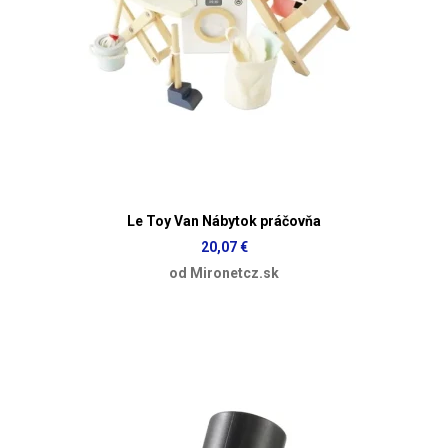
Le Toy Van Nábytok práčovňa
20,07 €
od Mironetcz.sk