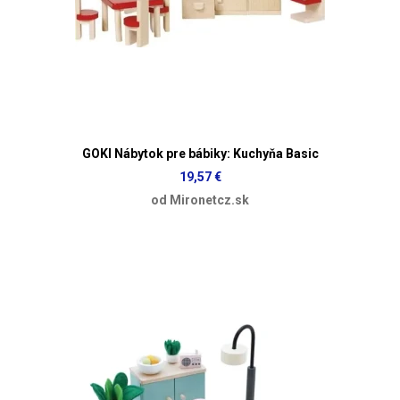
GOKI Nábytok pre bábiky: Kuchyňa Basic
19,57 €
od Mironetcz.sk