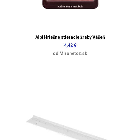
Albi Hriešne stieracie žreby Vášeň
4,42 €
od Mironetcz.sk