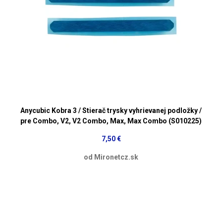
Anycubic Kobra 3 / Stierač trysky vyhrievanej podložky /
pre Combo, V2, V2 Combo, Max, Max Combo (S010225)
7,50 €
od Mironetcz.sk