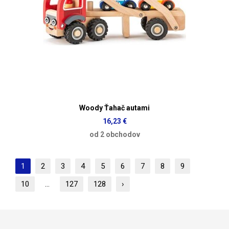
Woody Ťahač autami
16,23 €
od 2 obchodov
1
2
3
4
5
6
7
8
9
10
...
127
128
›