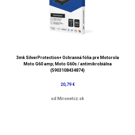
3mk SilverProtection+ Ochranná fólia pre Motorola
Moto G60 amp; Moto G60s / antimikrobiálna
(5903108434874)
20,79 €
od Mironetcz.sk