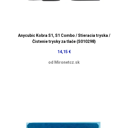
Anycubic Kobra S1, S1 Combo / Stieracia tryska /
Čistenie trysky za tlače (S010298)
14,15 €
od Mironetcz.sk