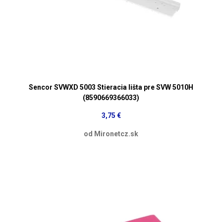
Sencor SVWXD 5003 Stieracia lišta pre SVW 5010H
(8590669366033)
3,75 €
od Mironetcz.sk