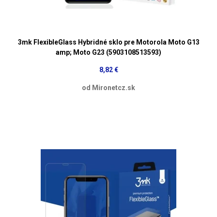
3mk FlexibleGlass Hybridné sklo pre Motorola Moto G13
amp; Moto G23 (5903108513593)
8,82 €
od Mironetcz.sk