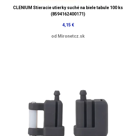
CLENIUM Stieracie utierky suché na biele tabule 100 ks
(8594162400171)
4,15 €
od Mironetcz.sk