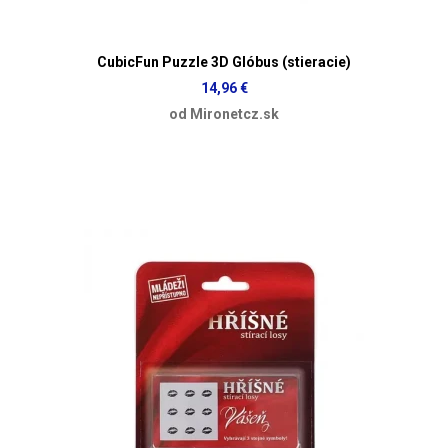
CubicFun Puzzle 3D Glóbus (stieracie)
14,96 €
od Mironetcz.sk