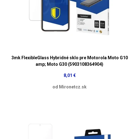
3mk FlexibleGlass Hybridné sklo pre Motorola Moto G10
amp; Moto G30 (5903108364904)
8,01 €
od Mironetcz.sk