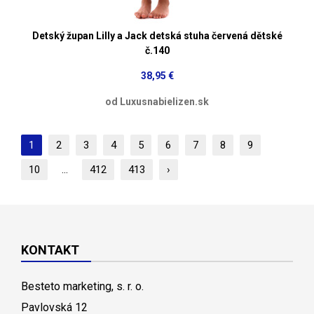
Detský župan Lilly a Jack detská stuha červená dětské
č.140
38,95 €
od Luxusnabielizen.sk
1
2
3
4
5
6
7
8
9
10
...
412
413
›
KONTAKT
Besteto marketing, s. r. o.
Pavlovská 12