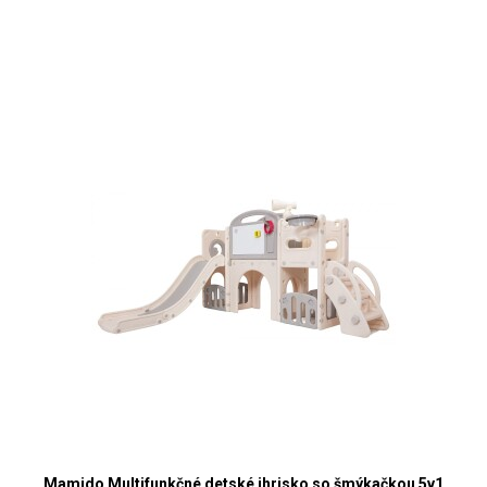
Mamido Multifunkčné detské ihrisko so šmýkačkou 5v1