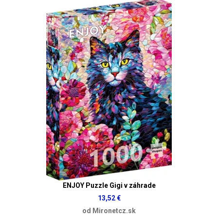
ENJOY Puzzle Gigi v záhrade
13,52 €
od Mironetcz.sk