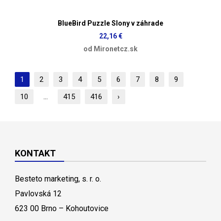
BlueBird Puzzle Slony v záhrade
22,16 €
od Mironetcz.sk
1
2
3
4
5
6
7
8
9
10
...
415
416
›
KONTAKT
Besteto marketing, s. r. o.
Pavlovská 12
623 00 Brno – Kohoutovice