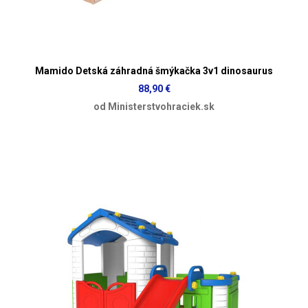
Mamido Detská záhradná šmýkačka 3v1 dinosaurus
88,90 €
od Ministerstvohraciek.sk