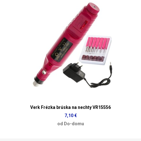
Verk Frézka brúska na nechty VR15556
7,10 €
od Do-domu