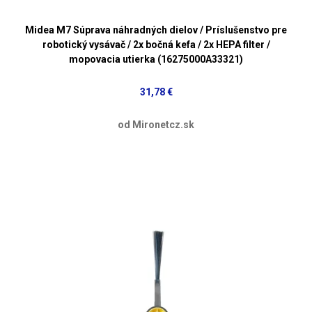
Midea M7 Súprava náhradných dielov / Príslušenstvo pre
robotický vysávač / 2x bočná kefa / 2x HEPA filter /
mopovacia utierka (16275000A33321)
31,78 €
od Mironetcz.sk