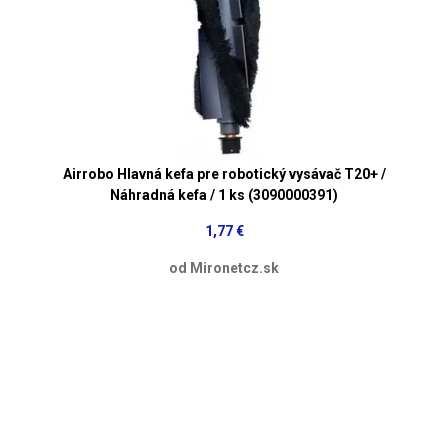
Airrobo Hlavná kefa pre robotický vysávač T20+ /
Náhradná kefa / 1 ks (3090000391)
1,77 €
od Mironetcz.sk