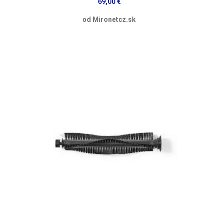
69,00 €
od Mironetcz.sk