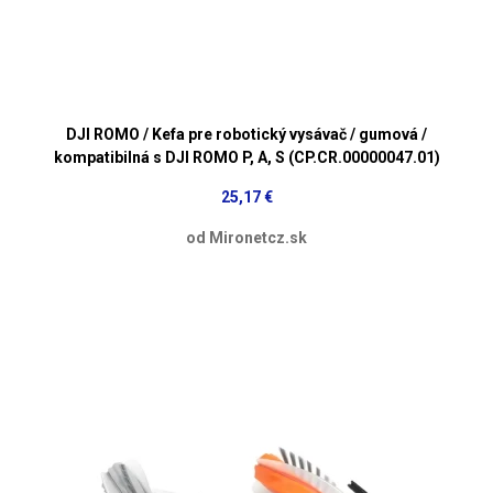
DJI ROMO / Kefa pre robotický vysávač / gumová /
kompatibilná s DJI ROMO P, A, S (CP.CR.00000047.01)
25,17 €
od Mironetcz.sk