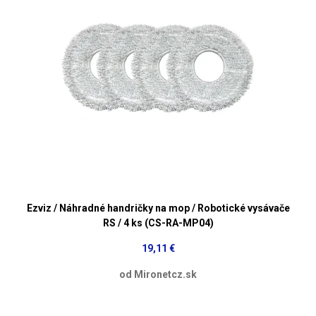
Ezviz / Náhradné handričky na mop / Robotické vysávače
RS / 4 ks (CS-RA-MP04)
19,11 €
od Mironetcz.sk