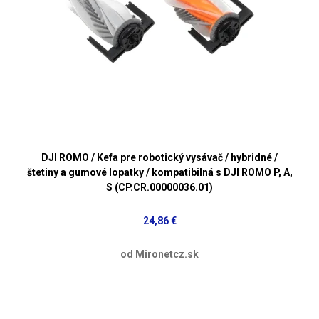
DJI ROMO / Kefa pre robotický vysávač / hybridné /
štetiny a gumové lopatky / kompatibilná s DJI ROMO P, A,
S (CP.CR.00000036.01)
24,86 €
od Mironetcz.sk