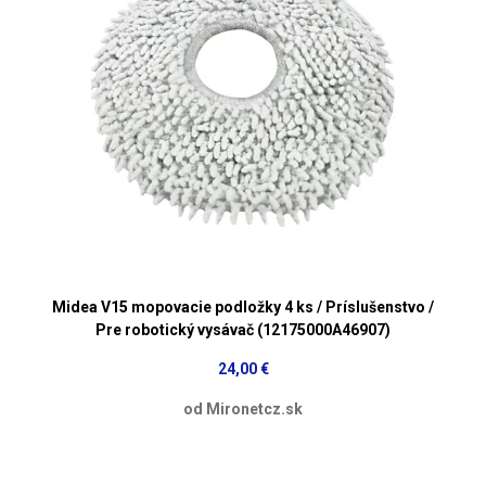
Midea V15 mopovacie podložky 4 ks / Príslušenstvo /
Pre robotický vysávač (12175000A46907)
24,00 €
od Mironetcz.sk