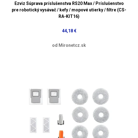
Ezviz Súprava príslušenstva RS20 Max / Príslušenstvo
pre robotický vysávač / kefy / mopové utierky / filtre (CS-
RA-KIT16)
44,18 €
od Mironetcz.sk