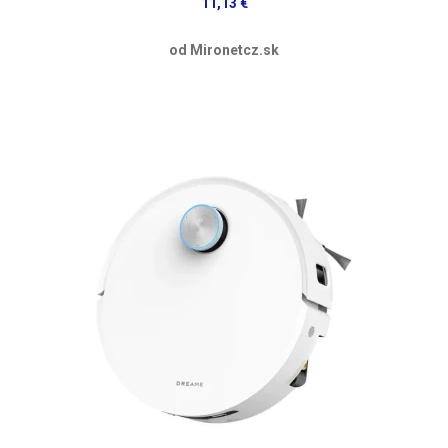
11,13 €
od Mironetcz.sk