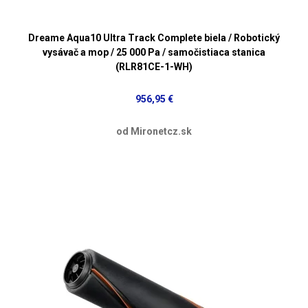
Dreame Aqua10 Ultra Track Complete biela / Robotický
vysávač a mop / 25 000 Pa / samočistiaca stanica
(RLR81CE-1-WH)
956,95 €
od Mironetcz.sk