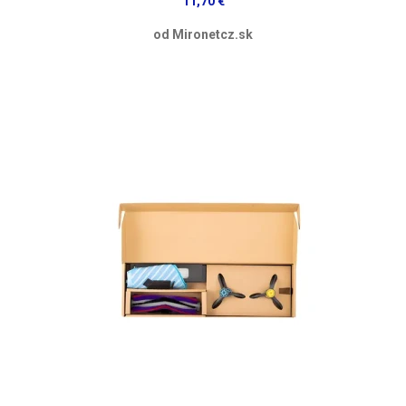
11,70 €
od Mironetcz.sk