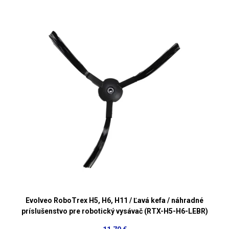
Evolveo RoboTrex H5, H6, H11 / Ľavá kefa / náhradné
príslušenstvo pre robotický vysávač (RTX-H5-H6-LEBR)