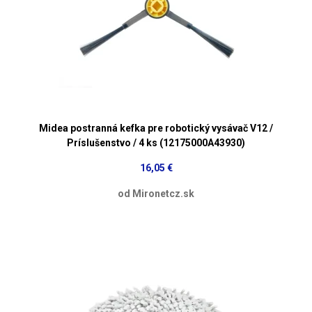
Midea postranná kefka pre robotický vysávač V12 /
Príslušenstvo / 4 ks (12175000A43930)
16,05 €
od Mironetcz.sk