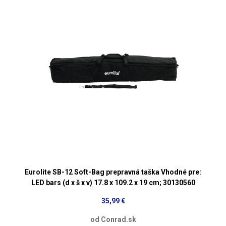
Eurolite SB-12 Soft-Bag prepravná taška Vhodné pre:
LED bars (d x š x v) 17.8 x 109.2 x 19 cm; 30130560
35,99 €
od Conrad.sk