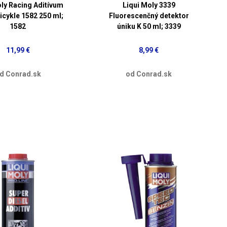
oly Racing Aditívum
Liqui Moly 3339
icykle 1582 250 ml;
Fluorescenčný detektor
1582
úniku K 50 ml; 3339
11,99 €
8,99 €
d Conrad.sk
od Conrad.sk