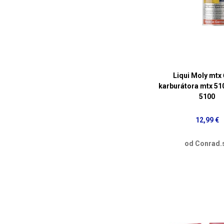
Liqui Moly mtx 
karburátora mtx 51
5100
12,99 €
od Conrad.