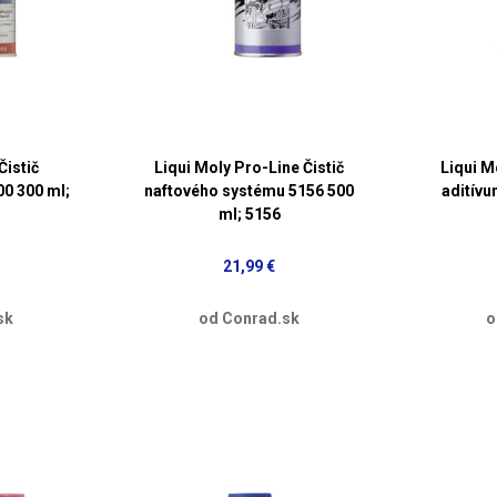
Čistič
Liqui Moly Pro-Line Čistič
Liqui M
00 300 ml;
naftového systému 5156 500
aditívu
ml; 5156
21,99 €
sk
od Conrad.sk
o