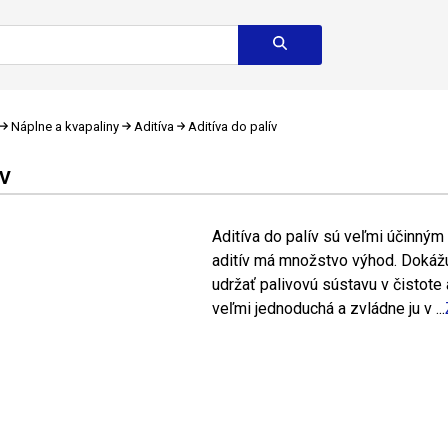
Náplne a kvapaliny
Aditíva
Aditíva do palív
ÍV
Aditíva do palív sú veľmi účinným
aditív má množstvo výhod. Dokážu
udržať palivovú sústavu v čistote
veľmi jednoduchá a zvládne ju v ...