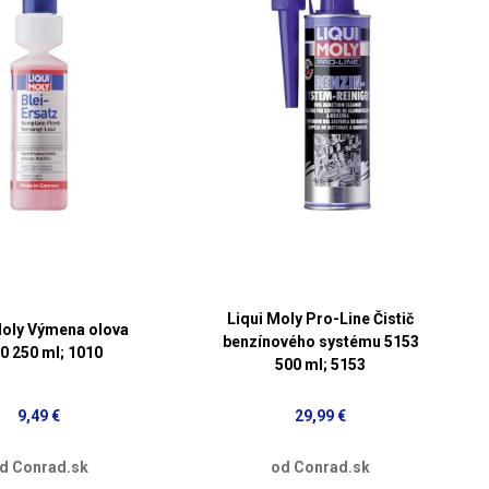
Liqui Moly Pro-Line Čistič
Moly Výmena olova
benzínového systému 5153
0 250 ml; 1010
500 ml; 5153
9,49 €
29,99 €
d Conrad.sk
od Conrad.sk