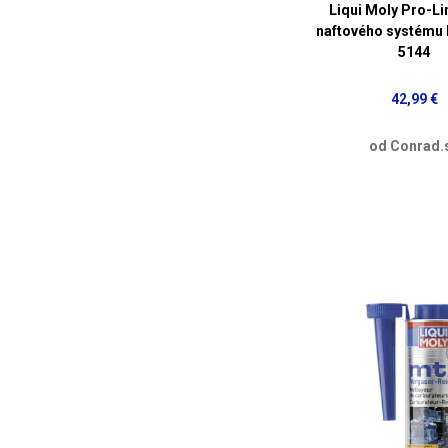
Liqui Moly Pro-Lin
naftového systému K
5144
42,99 €
od Conrad.