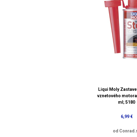
Liqui Moly Zastave
vznetového motora
ml; 5180
6,99 €
od Conrad.