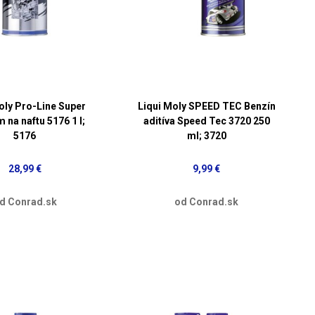
oly Pro-Line Super
Liqui Moly SPEED TEC Benzín
m na naftu 5176 1 l;
aditíva Speed Tec 3720 250
5176
ml; 3720
28,99 €
9,99 €
d Conrad.sk
od Conrad.sk