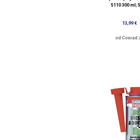
5110 300 ml; 
13,99 €
od Conrad.