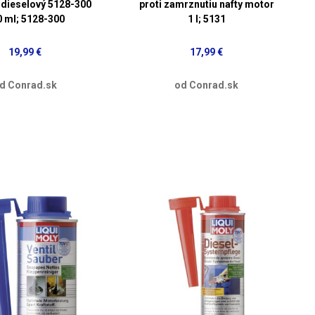
dieselový 5128-300
proti zamrznutiu nafty motor
 ml; 5128-300
1 l; 5131
19,99 €
17,99 €
d Conrad.sk
od Conrad.sk