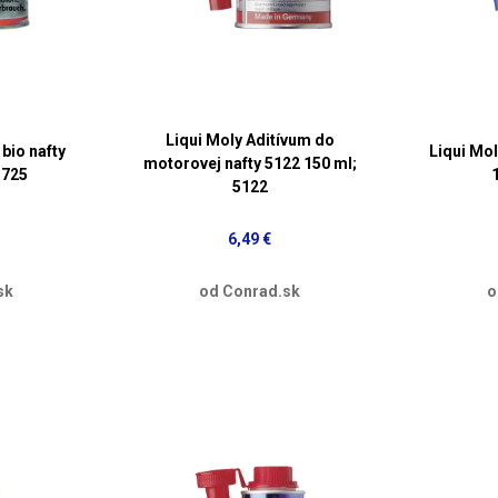
Liqui Moly Aditívum do
bio nafty
Liqui Mol
motorovej nafty 5122 150 ml;
3725
5122
6,49 €
sk
od Conrad.sk
o