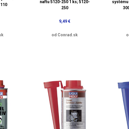
naftu 5120-250 1 ks; 5120-
systému 
5110
250
300
9,49 €
sk
od Conrad.sk
o