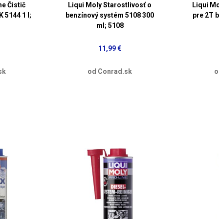
e Čistič
Liqui Moly Starostlivosť o
Liqui M
 5144 1 l;
benzínový systém 5108 300
pre 2T b
ml; 5108
11,99 €
sk
od Conrad.sk
o