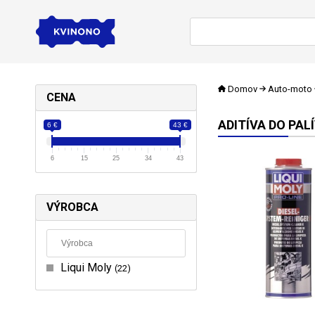
Domov
Auto-moto
CENA
ADITÍVA DO PAL
6 €
43 €
6
15
25
34
43
VÝROBCA
Liqui Moly
22