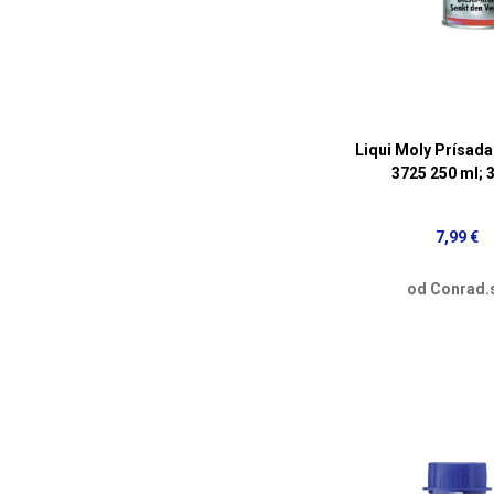
Liqui Moly Prísada 
3725 250 ml; 
7,99 €
od Conrad.