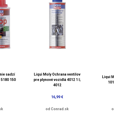
nie sadzí
Liqui Moly Ochrana ventilov
Liqui 
 5180 150
pre plynové vozidlá 4012 1 l;
101
4012
16,99 €
sk
od Conrad.sk
o